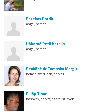
Fazekas Patrik
angol, német
Hóborné Pető Katalin
angol, német
Benkőné dr Tamaska Margit
német, svéd, dán, norvég
Fülöp Tibor
bosnyák, horvát, szerb, szlovén