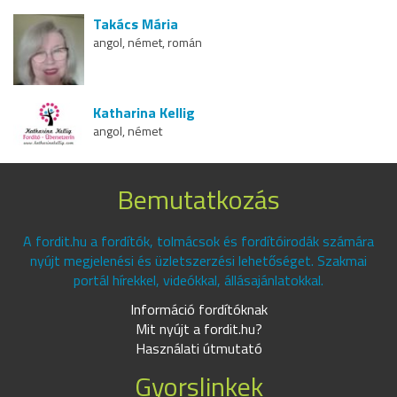
Takács Mária
angol, német, román
Katharina Kellig
angol, német
Bemutatkozás
A fordit.hu a fordítók, tolmácsok és fordítóirodák számára
nyújt megjelenési és üzletszerzési lehetőséget. Szakmai
portál hírekkel, videókkal, állásajánlatokkal.
Információ fordítóknak
Mit nyújt a fordit.hu?
Használati útmutató
Gyorslinkek