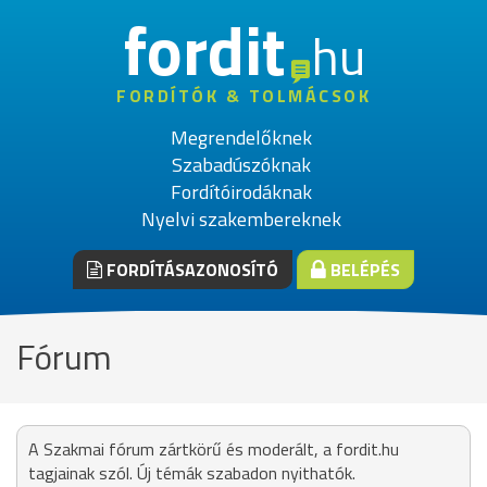
fordit
hu
FORDÍTÓK & TOLMÁCSOK
Megrendelőknek
Szabadúszóknak
Fordítóirodáknak
Nyelvi szakembereknek
FORDÍTÁSAZONOSÍTÓ
BELÉPÉS
Fórum
A Szakmai fórum zártkörű és moderált, a fordit.hu
tagjainak szól. Új témák szabadon nyithatók.