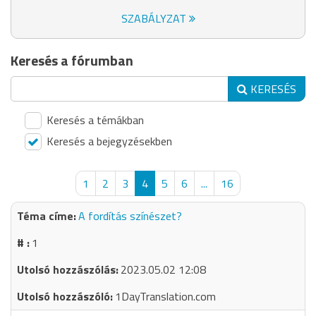
SZABÁLYZAT
Keresés a fórumban
KERESÉS
Keresés a témákban
Keresés a bejegyzésekben
1
2
3
4
5
6
...
16
A fordítás színészet?
1
2023.05.02 12:08
1DayTranslation.com