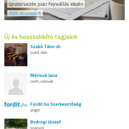
újratervezés piaci fejreállás idején
2025. december 9.
Új és hosszabbító tagjaink
Szabó Tibor dr.
svéd, dán
Máriová Jana
cseh, szlovák
Fordit.hu Szerkesztőség
angol
Bodrogi József
spanyol