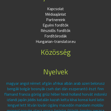
Kapcsolat
Médiaajánlat
Partnereink
Egyéni fordítók
Részidős fordítók
Fordítóirodák
Hungarian-translator.eu
Közösség
Nyelvek
magyar angol német afgán afrikai albán arab azeri belorusz
bengáli bolgár bosnyák cseh dari dán eszperantó észt finn
flamand francia görög grúz héber hindi holland horvát indonéz
izlandi japán jiddis katalán kazah kelta kínai koreai kurd latin
lengyel lett litván lovári cigány macedón mandarin moldáv
mongol norvég olasz orosz ógörög ótörök örmény perzsa