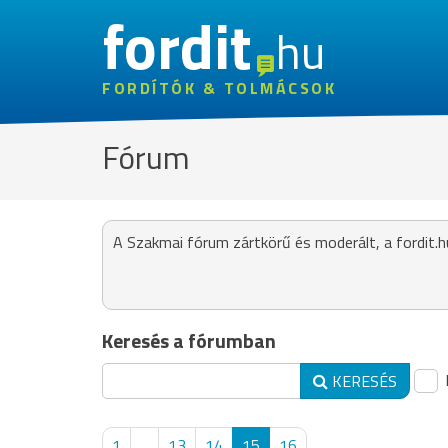
fordit
hu
FORDÍTÓK & TOLMÁCSOK
Fórum
A Szakmai fórum zártkörű és moderált, a fordit.h
Keresés a fórumban
KERESÉS
1
...
13
14
15
16