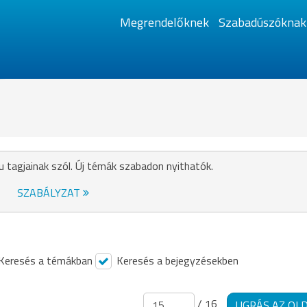
Megrendelőknek
Szabadúszóknak
u tagjainak szól. Új témák szabadon nyithatók.
SZABÁLYZAT
Keresés a témákban
Keresés a bejegyzésekben
/ 16
UGRÁS AZ OL