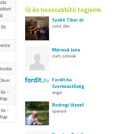
oda
Új és hosszabbító tagjaink
zsébet
a)
Szabó Tibor dr.
svéd, dán
 Bt.
vente
Máriová Jana
cseh, szlovák
iroska
Fordit.hu
liver
Szerkesztőség
rás -
angol
tlap
Bodrogi József
rás -
spanyol
tlap