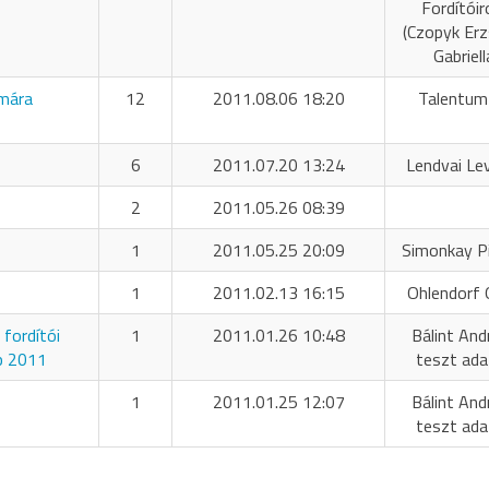
Fordítóir
(Czopyk Er
Gabriell
umára
12
2011.08.06 18:20
Talentum
6
2011.07.20 13:24
Lendvai Le
2
2011.05.26 08:39
1
2011.05.25 20:09
Simonkay P
1
2011.02.13 16:15
Ohlendorf O
fordítói
1
2011.01.26 10:48
Bálint And
p 2011
teszt ada
1
2011.01.25 12:07
Bálint And
teszt ada