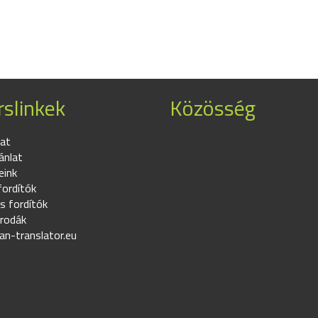
slinkek
Közösség
at
ánlat
eink
fordítók
s fordítók
irodák
an-translator.eu