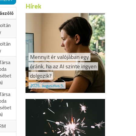
Hírek
ászóló
oltán
y
oltán
y
Mennyit ér valójában egy
Társa
óránk, ha az AI szinte ingyen
oda
dolgozik?
zsébet
a)
2026. augusztus 5.
Társa
oda
zsébet
a)
RM