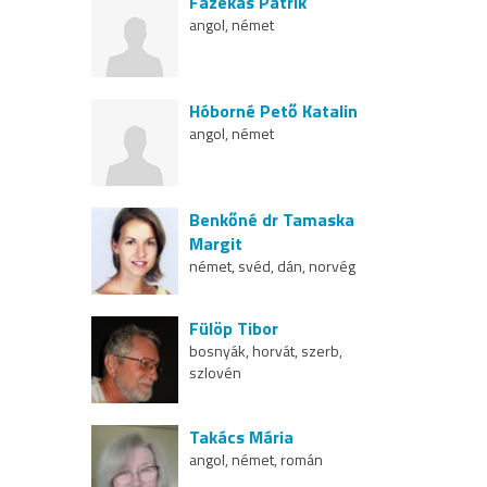
Fazekas Patrik
angol, német
Hóborné Pető Katalin
angol, német
Benkőné dr Tamaska
Margit
német, svéd, dán, norvég
Fülöp Tibor
bosnyák, horvát, szerb,
szlovén
Takács Mária
angol, német, román