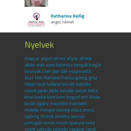
Katharina Kellig
angol, német
Nyelvek
magyar angol német afgán afrikai
albán arab azeri belorusz bengáli bolgár
bosnyák cseh dari dán eszperantó
észt finn flamand francia görög grúz
héber hindi holland horvát indonéz
izlandi japán jiddis katalán kazah kelta
kínai koreai kurd latin lengyel lett litván
lovári cigány macedón mandarin
moldáv mongol norvég olasz orosz
ógörög ótörök örmény perzsa
portugál román ruszin spanyol svéd
szerb szlovák szlovén tagalog tamil