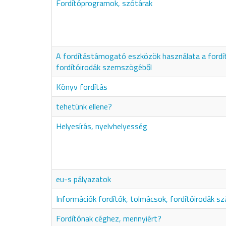
Fordítóprogramok, szótárak
A fordítástámogató eszközök használata a fordí
fordítóirodák szemszögéből
Könyv fordítás
tehetünk ellene?
Helyesírás, nyelvhelyesség
eu-s pályazatok
Információk fordítók, tolmácsok, fordítóirodák s
Fordítónak céghez, mennyiért?