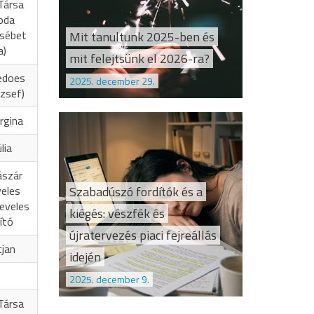
Társa
oda
zsébet
Mit tanultunk 2025-ben és
a)
mit felejtsünk el 2026-ra?
edoes
2025. december 29.
zsef)
rgina
lia
ászár
Szabadúszó fordítók és a
veles
eveles
kiégés: vészfék és
ító
újratervezés piaci fejreállás
cjan
idején
2025. december 9.
Társa