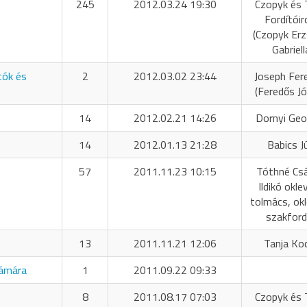
245
2012.03.24 19:30
Czopyk és 
Fordítóir
(Czopyk Er
Gabriell
tók és
2
2012.03.02 23:44
Joseph Fer
(Feredős Jó
14
2012.02.21 14:26
Dornyi Geo
14
2012.01.13 21:28
Babics Jú
57
2011.11.23 10:15
Tóthné Cs
Ildikó okle
tolmács, okl
szakford
13
2011.11.21 12:06
Tanja Ko
zámára
1
2011.09.22 09:33
8
2011.08.17 07:03
Czopyk és 