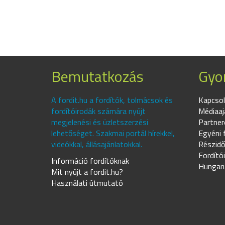
Bemutatkozás
Gyor
A fordit.hu a fordítók, tolmácsok és
Kapcsol
fordítóirodák számára nyújt
Médiaaj
megjelenési és üzletszerzési
Partner
lehetőséget. Szakmai portál hírekkel,
Egyéni 
videókkal, állásajánlatokkal.
Részidő
Fordító
Információ fordítóknak
Hungari
Mit nyújt a fordit.hu?
Használati útmutató