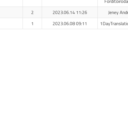
Fordítóiroda
2
2023.06.14 11:26
Jeney And
1
2023.06.08 09:11
1DayTranslati