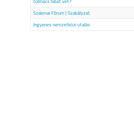
tolmács hibát vét?
Szakmai Fórum | Szabályzat
Ingyenes nemzetközi utalás