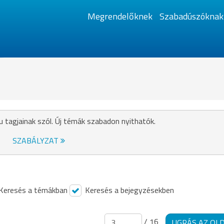
Megrendelőknek
Szabadúszóknak
u tagjainak szól. Új témák szabadon nyithatók.
SZABÁLYZAT
Keresés a témákban
Keresés a bejegyzésekben
/ 16
UGRÁS AZ OL