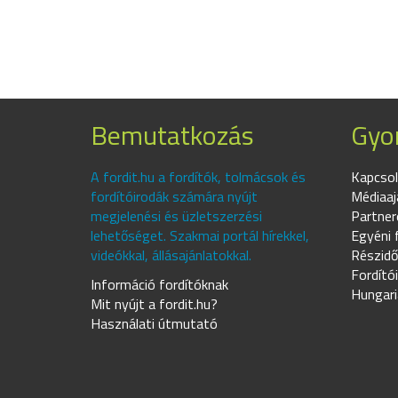
Bemutatkozás
Gyor
A fordit.hu a fordítók, tolmácsok és
Kapcsol
fordítóirodák számára nyújt
Médiaaj
megjelenési és üzletszerzési
Partner
lehetőséget. Szakmai portál hírekkel,
Egyéni 
videókkal, állásajánlatokkal.
Részidő
Fordító
Információ fordítóknak
Hungari
Mit nyújt a fordit.hu?
Használati útmutató