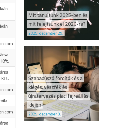
Iván
Mit tanultunk 2025-ben és
mit felejtsünk el 2026-ra?
Iván
2025. december 29.
on.com
ársa
 Kft.
ársa
Szabadúszó fordítók és a
 Kft.
kiégés: vészfék és
on.com
újratervezés piaci fejreállás
mila
idején
on.com
2025. december 9.
ársa