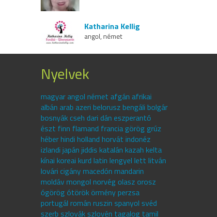
Katharina Kellig
angol, német
Nyelvek
magyar angol német afgán afrikai
albán arab azeri belorusz bengáli bolgár
bosnyák cseh dari dán eszperantó
észt finn flamand francia görög grúz
héber hindi holland horvát indonéz
izlandi japán jiddis katalán kazah kelta
kínai koreai kurd latin lengyel lett litván
lovári cigány macedón mandarin
moldáv mongol norvég olasz orosz
ógörög ótörök örmény perzsa
portugál román ruszin spanyol svéd
szerb szlovák szlovén tagalog tamil