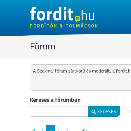
fordit
hu
FORDÍTÓK & TOLMÁCSOK
Fórum
A Szakmai fórum zártkörű és moderált, a fordit.h
Keresés a fórumban
KERESÉS
1
2
3
4
5
...
16