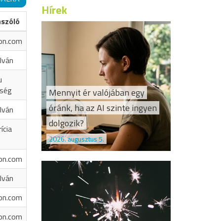
Hírek
ászóló
on.com
Iván
u
őség
Mennyit ér valójában egy
óránk, ha az AI szinte ingyen
Iván
dolgozik?
ícia
2026. augusztus 5.
on.com
Iván
on.com
on.com