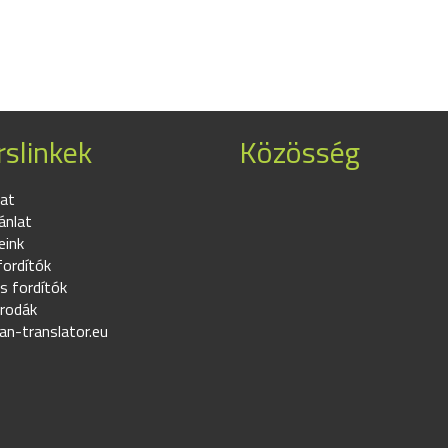
slinkek
Közösség
at
ánlat
eink
fordítók
s fordítók
irodák
an-translator.eu