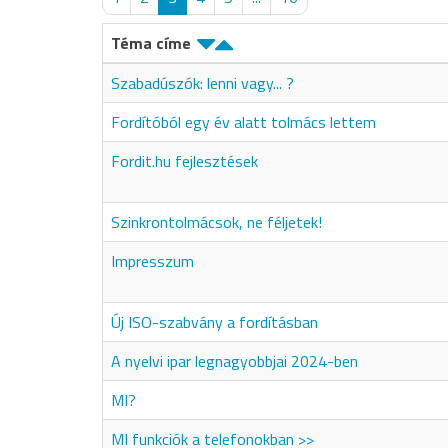
Téma címe
Szabadúszók: lenni vagy... ?
Fordítóból egy év alatt tolmács lettem
Fordit.hu fejlesztések
Szinkrontolmácsok, ne féljetek!
Impresszum
Új ISO-szabvány a fordításban
A nyelvi ipar legnagyobbjai 2024-ben
MI?
MI funkciók a telefonokban >>