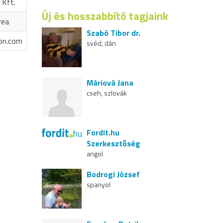
 Kft.
Új és hosszabbító tagjaink
rea
Szabó Tibor dr.
on.com
svéd, dán
Máriová Jana
cseh, szlovák
Fordit.hu
Szerkesztőség
angol
Bodrogi József
spanyol