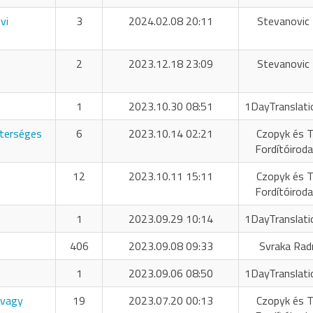
vi
3
2024.02.08 20:11
Stevanovic 
2
2023.12.18 23:09
Stevanovic 
1
2023.10.30 08:51
1DayTranslati
sterséges
6
2023.10.14 02:21
Czopyk és T
Fordítóiroda
12
2023.10.11 15:11
Czopyk és T
Fordítóiroda
1
2023.09.29 10:14
1DayTranslati
406
2023.09.08 09:33
Svraka Rad
1
2023.09.06 08:50
1DayTranslati
 vagy
19
2023.07.20 00:13
Czopyk és T