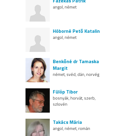
Fazekas Patrik
angol, német
Hóborné Pető Katalin
angol, német
Benkőné dr Tamaska
Margit
német, svéd, dán, norvég
Fülöp Tibor
bosnyák, horvát, szerb,
szlovén
Takács Mária
angol, német, román