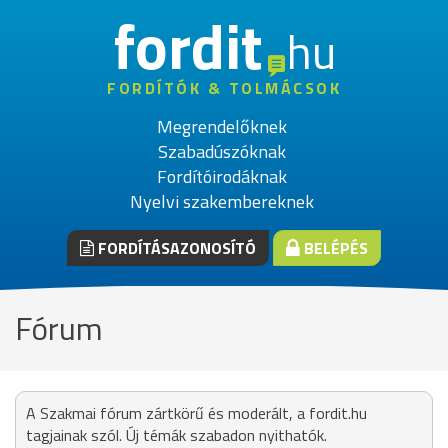
fordit
hu
FORDÍTÓK & TOLMÁCSOK
Megrendelőknek
Szabadúszóknak
Fordítóirodáknak
Nyelvi szakembereknek
FORDÍTÁSAZONOSÍTÓ
BELÉPÉS
Fórum
A Szakmai fórum zártkörű és moderált, a fordit.hu
tagjainak szól. Új témák szabadon nyithatók.