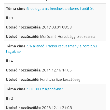
5 dolog, amit kerülnek a sikeres fordítók
1
2017.03.01 08:53
Moróczné Hortobágyi Zsuzsanna
5% állandó Trados kedvezmény a fordit.hu
tagoknak
4
2014.12.16 14:05
Fordit.hu Szerkesztőség
50.000 Ft ajándékba?
2
2025.12.11 21:08