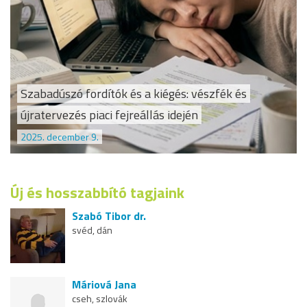
Szabadúszó fordítók és a kiégés: vészfék és
újratervezés piaci fejreállás idején
2025. december 9.
Új és hosszabbító tagjaink
Szabó Tibor dr.
svéd, dán
Máriová Jana
cseh, szlovák