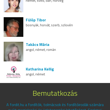
német, svéd, dán, norvég
Fülöp Tibor
bosnyák, horvát, szerb, szlovén
Takács Mária
angol, német, román
Katharina Kellig
angol, német
Bemutatkozás
A fordit.hu a fordítók, tolmácsok és fordítóirodák számára