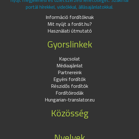
nyújt megjelenési és üzletszerzési lehetőséget. Szakmai
portál hírekkel, videókkal, állásajánlatokkal.
Információ fordítóknak
Mit nyújt a fordit.hu?
Használati útmutató
Gyorslinkek
Kapcsolat
Médiaajánlat
Partnereink
Egyéni fordítók
Részidős fordítók
Fordítóirodák
Hungarian-translator.eu
Közösség
Nyelvek