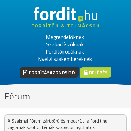
fordit
hu
FORDÍTÓK & TOLMÁCSOK
Megrendelőknek
Szabadúszóknak
Fordítóirodáknak
Nyelvi szakembereknek
FORDÍTÁSAZONOSÍTÓ
BELÉPÉS
Fórum
A Szakmai fórum zártkörű és moderált, a fordit.hu
tagjainak szól. Új témák szabadon nyithatók.