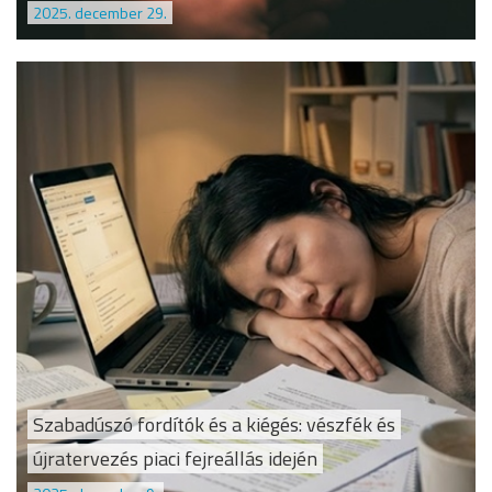
2025. december 29.
Szabadúszó fordítók és a kiégés: vészfék és
újratervezés piaci fejreállás idején