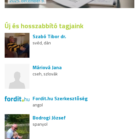
2025. december 9.
Új és hosszabbító tagjaink
Szabó Tibor dr.
svéd, dán
Máriová Jana
cseh, szlovák
Fordit.hu Szerkesztőség
angol
Bodrogi József
spanyol