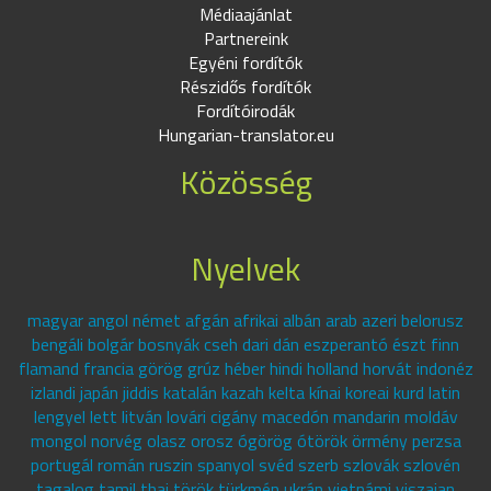
Médiaajánlat
Partnereink
Egyéni fordítók
Részidős fordítók
Fordítóirodák
Hungarian-translator.eu
Közösség
Nyelvek
magyar angol német afgán afrikai albán arab azeri belorusz
bengáli bolgár bosnyák cseh dari dán eszperantó észt finn
flamand francia görög grúz héber hindi holland horvát indonéz
izlandi japán jiddis katalán kazah kelta kínai koreai kurd latin
lengyel lett litván lovári cigány macedón mandarin moldáv
mongol norvég olasz orosz ógörög ótörök örmény perzsa
portugál román ruszin spanyol svéd szerb szlovák szlovén
tagalog tamil thai török türkmén ukrán vietnámi viszajan