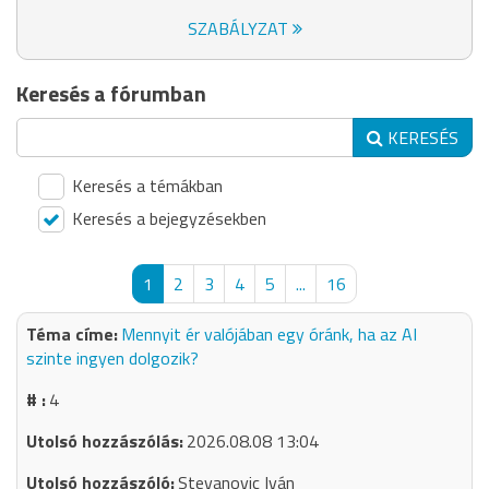
SZABÁLYZAT
Keresés a fórumban
KERESÉS
Keresés a témákban
Keresés a bejegyzésekben
1
2
3
4
5
...
16
Mennyit ér valójában egy óránk, ha az AI
szinte ingyen dolgozik?
4
2026.08.08 13:04
Stevanovic Iván