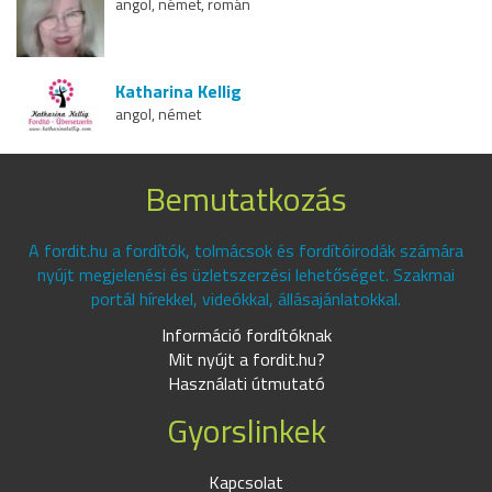
angol, német, román
Katharina Kellig
angol, német
Bemutatkozás
A fordit.hu a fordítók, tolmácsok és fordítóirodák számára
nyújt megjelenési és üzletszerzési lehetőséget. Szakmai
portál hírekkel, videókkal, állásajánlatokkal.
Információ fordítóknak
Mit nyújt a fordit.hu?
Használati útmutató
Gyorslinkek
Kapcsolat