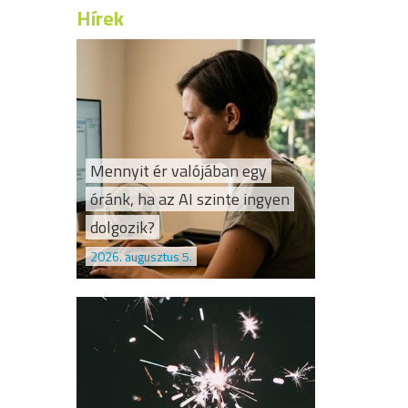
Hírek
Mennyit ér valójában egy
óránk, ha az AI szinte ingyen
dolgozik?
2026. augusztus 5.