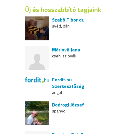
Új és hosszabbító tagjaink
Szabó Tibor dr.
svéd, dán
Máriová Jana
cseh, szlovák
Fordit.hu
Szerkesztőség
angol
Bodrogi József
spanyol