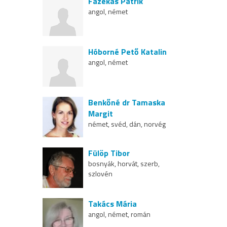
Fazekas Patrik
angol, német
Hóborné Pető Katalin
angol, német
Benkőné dr Tamaska
Margit
német, svéd, dán, norvég
Fülöp Tibor
bosnyák, horvát, szerb,
szlovén
Takács Mária
angol, német, román