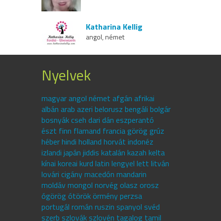
Katharina Kellig
angol, német
Nyelvek
magyar angol német afgán afrikai
albán arab azeri belorusz bengáli bolgár
bosnyák cseh dari dán eszperantó
észt finn flamand francia görög grúz
héber hindi holland horvát indonéz
izlandi japán jiddis katalán kazah kelta
kínai koreai kurd latin lengyel lett litván
lovári cigány macedón mandarin
moldáv mongol norvég olasz orosz
ógörög ótörök örmény perzsa
portugál román ruszin spanyol svéd
szerb szlovák szlovén tagalog tamil