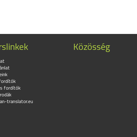
slinkek
Közösség
at
ánlat
eink
fordítók
s fordítók
irodák
an-translator.eu