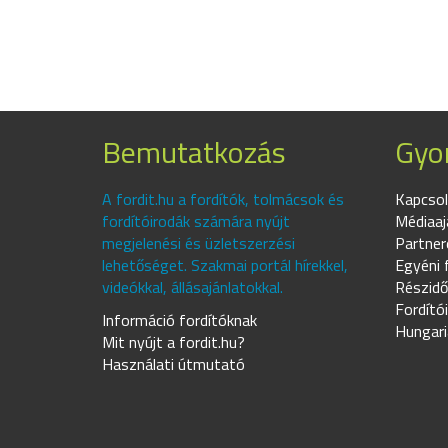
Bemutatkozás
Gyor
A fordit.hu a fordítók, tolmácsok és
Kapcsol
fordítóirodák számára nyújt
Médiaaj
megjelenési és üzletszerzési
Partner
lehetőséget. Szakmai portál hírekkel,
Egyéni 
videókkal, állásajánlatokkal.
Részidő
Fordító
Információ fordítóknak
Hungari
Mit nyújt a fordit.hu?
Használati útmutató