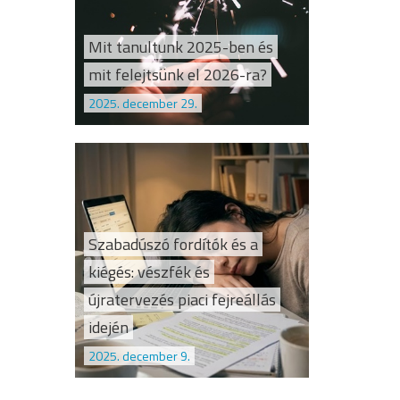
Mit tanultunk 2025-ben és
mit felejtsünk el 2026-ra?
2025. december 29.
Szabadúszó fordítók és a
kiégés: vészfék és
újratervezés piaci fejreállás
idején
2025. december 9.