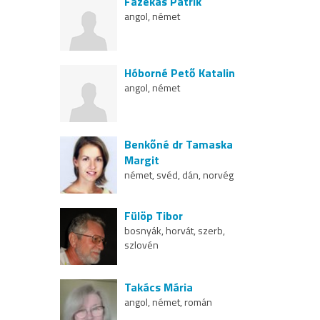
Fazekas Patrik
angol, német
Hóborné Pető Katalin
angol, német
Benkőné dr Tamaska
Margit
német, svéd, dán, norvég
Fülöp Tibor
bosnyák, horvát, szerb,
szlovén
Takács Mária
angol, német, román