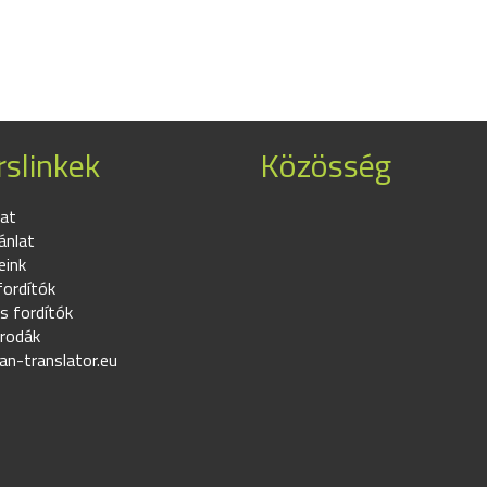
slinkek
Közösség
at
ánlat
eink
fordítók
s fordítók
irodák
an-translator.eu