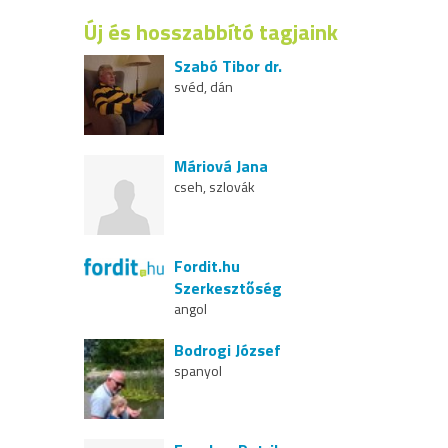
Új és hosszabbító tagjaink
Szabó Tibor dr.
svéd, dán
Máriová Jana
cseh, szlovák
Fordit.hu
Szerkesztőség
angol
Bodrogi József
spanyol