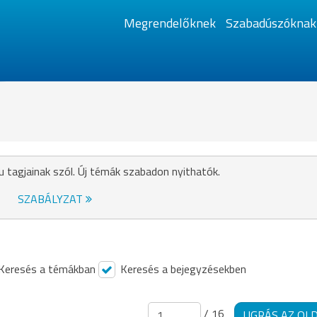
Megrendelőknek
Szabadúszóknak
u tagjainak szól. Új témák szabadon nyithatók.
SZABÁLYZAT
Keresés a témákban
Keresés a bejegyzésekben
/ 16
UGRÁS AZ OL