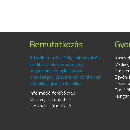
Bemutatkozás
Gyor
A fordit.hu a fordítók, tolmácsok és
Kapcsol
fordítóirodák számára nyújt
Médiaaj
megjelenési és üzletszerzési
Partner
lehetőséget. Szakmai portál hírekkel,
Egyéni 
videókkal, állásajánlatokkal.
Részidő
Fordító
Információ fordítóknak
Hungari
Mit nyújt a fordit.hu?
Használati útmutató