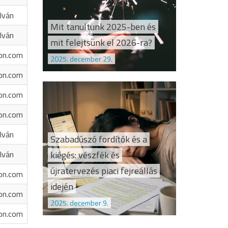
Iván
Mit tanultunk 2025-ben és
Iván
mit felejtsünk el 2026-ra?
on.com
2025. december 29.
on.com
on.com
on.com
Iván
Szabadúszó fordítók és a
kiégés: vészfék és
Iván
újratervezés piaci fejreállás
on.com
idején
on.com
2025. december 9.
on.com