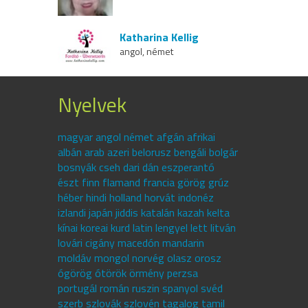
Katharina Kellig
angol, német
Nyelvek
magyar angol német afgán afrikai
albán arab azeri belorusz bengáli bolgár
bosnyák cseh dari dán eszperantó
észt finn flamand francia görög grúz
héber hindi holland horvát indonéz
izlandi japán jiddis katalán kazah kelta
kínai koreai kurd latin lengyel lett litván
lovári cigány macedón mandarin
moldáv mongol norvég olasz orosz
ógörög ótörök örmény perzsa
portugál román ruszin spanyol svéd
szerb szlovák szlovén tagalog tamil