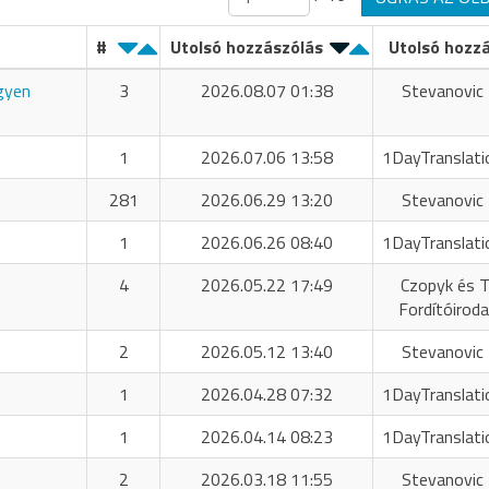
#
Utolsó hozzászólás
Utolsó hozz
ngyen
3
2026.08.07 01:38
Stevanovic 
1
2026.07.06 13:58
1DayTranslati
281
2026.06.29 13:20
Stevanovic 
1
2026.06.26 08:40
1DayTranslati
4
2026.05.22 17:49
Czopyk és T
Fordítóiroda
2
2026.05.12 13:40
Stevanovic 
1
2026.04.28 07:32
1DayTranslati
1
2026.04.14 08:23
1DayTranslati
2
2026.03.18 11:55
Stevanovic 