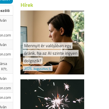
Hírek
ászóló
Iván
on.com
Iván
Mennyit ér valójában egy
óránk, ha az AI szinte ingyen
on.com
dolgozik?
ársa
2026. augusztus 5.
 Kft.
Iván
on.com
on.com
Iván