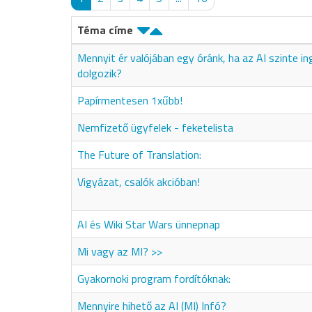
Téma címe
Mennyit ér valójában egy óránk, ha az AI szinte i
dolgozik?
Papírmentesen 1xűbb!
Nemfizető ügyfelek - feketelista
The Future of Translation:
Vigyázat, csalók akcióban!
AI és Wiki Star Wars ünnepnap
Mi vagy az MI? >>
Gyakornoki program fordítóknak:
Mennyire hihető az AI (MI) Infó?