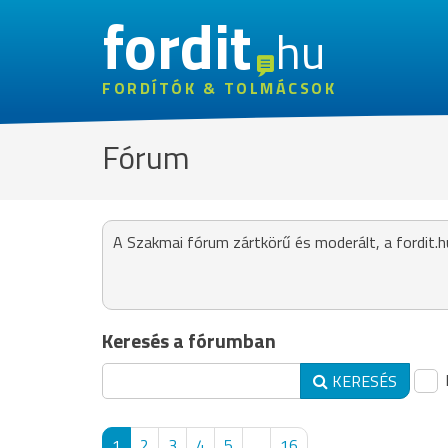
fordit
hu
FORDÍTÓK & TOLMÁCSOK
Fórum
A Szakmai fórum zártkörű és moderált, a fordit.h
Keresés a fórumban
KERESÉS
1
2
3
4
5
...
16