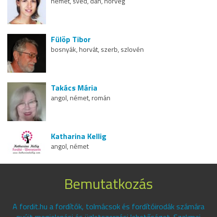
német, svéd, dán, norvég
Fülöp Tibor
bosnyák, horvát, szerb, szlovén
Takács Mária
angol, német, román
Katharina Kellig
angol, német
Bemutatkozás
A fordit.hu a fordítók, tolmácsok és fordítóirodák számára