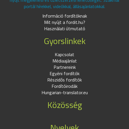
nyújt megjelenési és üzletszerzési lehetőséget. Szakmai
portál hírekkel, videókkal, állásajánlatokkal.
Információ fordítóknak
Mit nyújt a fordit.hu?
Használati útmutató
Gyorslinkek
Kapcsolat
Médiaajánlat
Partnereink
Egyéni fordítók
Részidős fordítók
Fordítóirodák
Hungarian-translator.eu
Közösség
Nyelvek