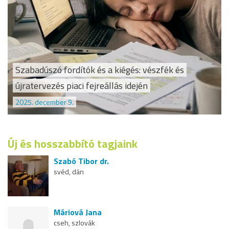
Szabadúszó fordítók és a kiégés: vészfék és
újratervezés piaci fejreállás idején
2025. december 9.
Új és hosszabbító tagjaink
Szabó Tibor dr.
svéd, dán
Máriová Jana
cseh, szlovák