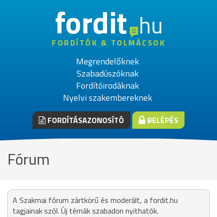
fordit
hu
FORDÍTÓK & TOLMÁCSOK
Megrendelőknek
Szabadúszóknak
Fordítóirodáknak
Nyelvi szakembereknek
FORDÍTÁSAZONOSÍTÓ
BELÉPÉS
Fórum
A Szakmai fórum zártkörű és moderált, a fordit.hu
tagjainak szól. Új témák szabadon nyithatók.