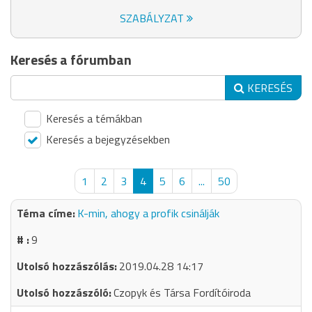
SZABÁLYZAT
Keresés a fórumban
KERESÉS
Keresés a témákban
Keresés a bejegyzésekben
1
2
3
4
5
6
...
50
K-min, ahogy a profik csinálják
9
2019.04.28 14:17
Czopyk és Társa Fordítóiroda