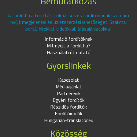
Bemutatkozás
A fordit.hu a fordítók, tolmácsok és fordítóirodák számára
nyújt megjelenési és üzletszerzési lehetőséget. Szakmai
portál hírekkel, videókkal, állásajánlatokkal.
Információ fordítóknak
Mit nyújt a fordit.hu?
Használati útmutató
Gyorslinkek
Kapcsolat
Médiaajánlat
Partnereink
Egyéni fordítók
Részidős fordítók
Fordítóirodák
Hungarian-translator.eu
Közösség