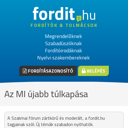
fordit
hu
FORDÍTÓK & TOLMÁCSOK
Megrendelőknek
Szabadúszóknak
Fordítóirodáknak
Nyelvi szakembereknek
FORDÍTÁSAZONOSÍTÓ
BELÉPÉS
Az MI újabb túlkapása
A Szakmai fórum zártkörű és moderált, a fordit.hu
tagjainak szól. Új témák szabadon nyithatók.