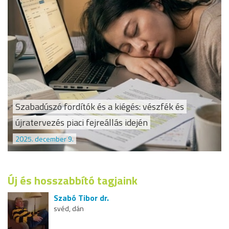
Szabadúszó fordítók és a kiégés: vészfék és
újratervezés piaci fejreállás idején
2025. december 9.
Új és hosszabbító tagjaink
Szabó Tibor dr.
svéd, dán