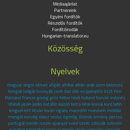
Médiaajánlat
Partnereink
Egyéni fordítók
Részidős fordítók
Fordítóirodák
Hungarian-translator.eu
Közösség
Nyelvek
magyar angol német afgán afrikai albán arab azeri belorusz
bengáli bolgár bosnyák cseh dari dán eszperantó észt finn
flamand francia görög grúz héber hindi holland horvát indonéz
izlandi japán jiddis katalán kazah kelta kínai koreai kurd latin
lengyel lett litván lovári cigány macedón mandarin moldáv
mongol norvég olasz orosz ógörög ótörök örmény perzsa
portugál román ruszin spanyol svéd szerb szlovák szlovén
tagalog tamil thai török türkmén ukrán vietnámi viszajan