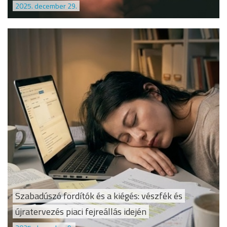
2025. december 29.
Szabadúszó fordítók és a kiégés: vészfék és
újratervezés piaci fejreállás idején