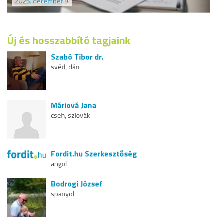
2025. december 9.
Új és hosszabbító tagjaink
Szabó Tibor dr.
svéd, dán
Máriová Jana
cseh, szlovák
Fordit.hu Szerkesztőség
angol
Bodrogi József
spanyol