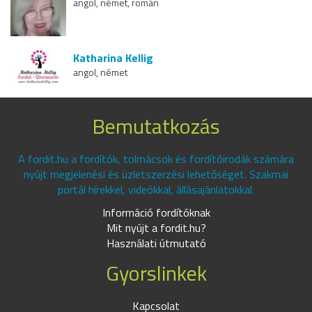
angol, német, román
Katharina Kellig
angol, német
Bemutatkozás
A fordit.hu a fordítók, tolmácsok és fordítóirodák számára
nyújt megjelenési és üzletszerzési lehetőséget. Szakmai
portál hírekkel, videókkal, állásajánlatokkal.
Információ fordítóknak
Mit nyújt a fordit.hu?
Használati útmutató
Gyorslinkek
Kapcsolat