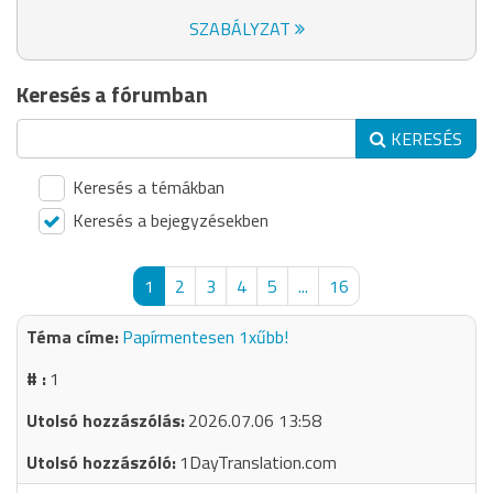
SZABÁLYZAT
Keresés a fórumban
KERESÉS
Keresés a témákban
Keresés a bejegyzésekben
1
2
3
4
5
...
16
Papírmentesen 1xűbb!
1
2026.07.06 13:58
1DayTranslation.com