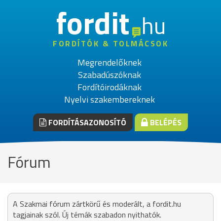
fordit
hu
FORDÍTÓK & TOLMÁCSOK
Megrendelőknek
Szabadúszóknak
Fordítóirodáknak
Nyelvi szakembereknek
FORDÍTÁSAZONOSÍTÓ
BELÉPÉS
Fórum
A Szakmai fórum zártkörű és moderált, a fordit.hu
tagjainak szól. Új témák szabadon nyithatók.