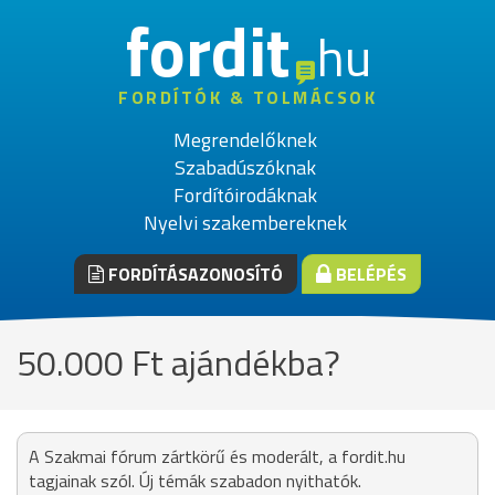
fordit
hu
FORDÍTÓK & TOLMÁCSOK
Megrendelőknek
Szabadúszóknak
Fordítóirodáknak
Nyelvi szakembereknek
FORDÍTÁSAZONOSÍTÓ
BELÉPÉS
50.000 Ft ajándékba?
A Szakmai fórum zártkörű és moderált, a fordit.hu
tagjainak szól. Új témák szabadon nyithatók.