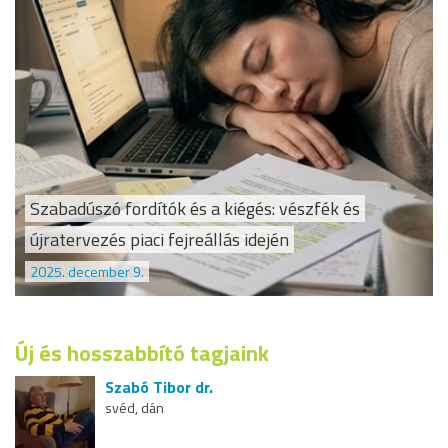
Szabadúszó fordítók és a kiégés: vészfék és
újratervezés piaci fejreállás idején
2025. december 9.
Új és hosszabbító tagjaink
Szabó Tibor dr.
svéd, dán