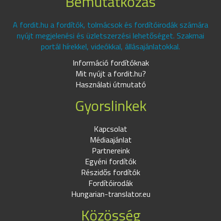
Bemutatkozás
A fordit.hu a fordítók, tolmácsok és fordítóirodák számára
nyújt megjelenési és üzletszerzési lehetőséget. Szakmai
portál hírekkel, videókkal, állásajánlatokkal.
Információ fordítóknak
Mit nyújt a fordit.hu?
Használati útmutató
Gyorslinkek
Kapcsolat
Médiaajánlat
Partnereink
Egyéni fordítók
Részidős fordítók
Fordítóirodák
Hungarian-translator.eu
Közösség