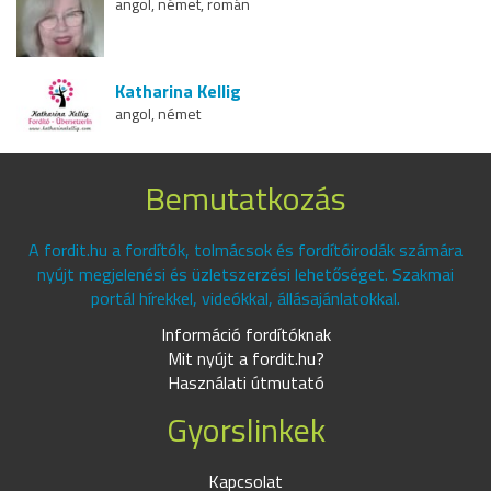
angol, német, román
Katharina Kellig
angol, német
Bemutatkozás
A fordit.hu a fordítók, tolmácsok és fordítóirodák számára
nyújt megjelenési és üzletszerzési lehetőséget. Szakmai
portál hírekkel, videókkal, állásajánlatokkal.
Információ fordítóknak
Mit nyújt a fordit.hu?
Használati útmutató
Gyorslinkek
Kapcsolat