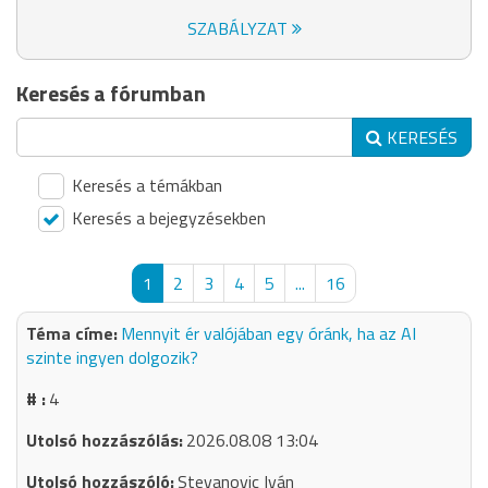
SZABÁLYZAT
Keresés a fórumban
KERESÉS
Keresés a témákban
Keresés a bejegyzésekben
1
2
3
4
5
...
16
Mennyit ér valójában egy óránk, ha az AI
szinte ingyen dolgozik?
4
2026.08.08 13:04
Stevanovic Iván