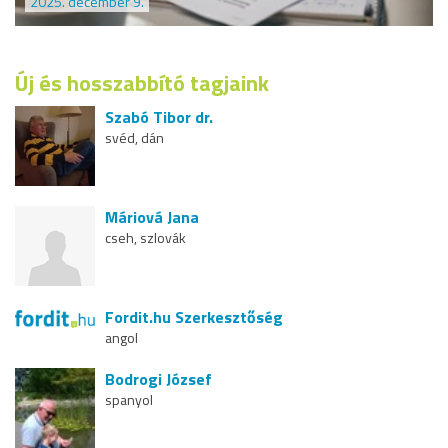
2025. december 9.
Új és hosszabbító tagjaink
Szabó Tibor dr.
svéd, dán
Máriová Jana
cseh, szlovák
Fordit.hu Szerkesztőség
angol
Bodrogi József
spanyol