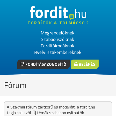
fordit
hu
FORDÍTÓK & TOLMÁCSOK
Megrendelőknek
Szabadúszóknak
Fordítóirodáknak
Nyelvi szakembereknek
FORDÍTÁSAZONOSÍTÓ
BELÉPÉS
Fórum
A Szakmai fórum zártkörű és moderált, a fordit.hu
tagjainak szól. Új témák szabadon nyithatók.