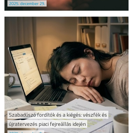
2025. december 29.
Szabadúszó fordítók és a kiégés: vészfék és
újratervezés piaci fejreállás idején