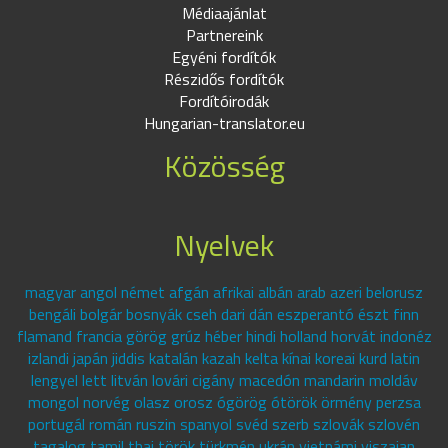
Médiaajánlat
Partnereink
Egyéni fordítók
Részidős fordítók
Fordítóirodák
Hungarian-translator.eu
Közösség
Nyelvek
magyar angol német afgán afrikai albán arab azeri belorusz
bengáli bolgár bosnyák cseh dari dán eszperantó észt finn
flamand francia görög grúz héber hindi holland horvát indonéz
izlandi japán jiddis katalán kazah kelta kínai koreai kurd latin
lengyel lett litván lovári cigány macedón mandarin moldáv
mongol norvég olasz orosz ógörög ótörök örmény perzsa
portugál román ruszin spanyol svéd szerb szlovák szlovén
tagalog tamil thai török türkmén ukrán vietnámi viszajan