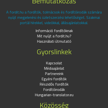
Bemutatkozás
A fordit.hu a fordítók, tolmácsok és fordítóirodák számára
nyújt megjelenési és üzletszerzési lehetőséget. Szakmai
portál hírekkel, videókkal, állásajánlatokkal.
Információ fordítóknak
Mit nyújt a fordit.hu?
Használati útmutató
Gyorslinkek
Kapcsolat
Médiaajánlat
Partnereink
Egyéni fordítók
Részidős fordítók
Fordítóirodák
Hungarian-translator.eu
Közösség