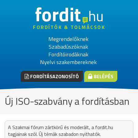
fordit
hu
FORDÍTÓK & TOLMÁCSOK
Megrendelőknek
Szabadúszóknak
Fordítóirodáknak
Nyelvi szakembereknek
FORDÍTÁSAZONOSÍTÓ
BELÉPÉS
Új ISO-szabvány a fordításban
A Szakmai fórum zártkörű és moderált, a fordit.hu
tagjainak szól. Új témák szabadon nyithatók.