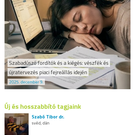
Szabadúszó fordítók és a kiégés: vészfék és
újratervezés piaci fejreállás idején
2025. december 9.
Új és hosszabbító tagjaink
Szabó Tibor dr.
svéd, dán