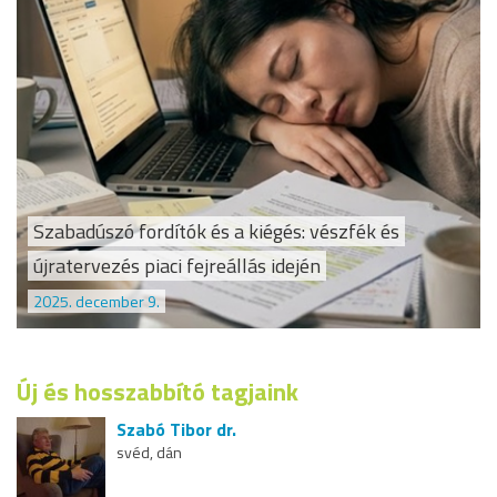
Szabadúszó fordítók és a kiégés: vészfék és
újratervezés piaci fejreállás idején
2025. december 9.
Új és hosszabbító tagjaink
Szabó Tibor dr.
svéd, dán