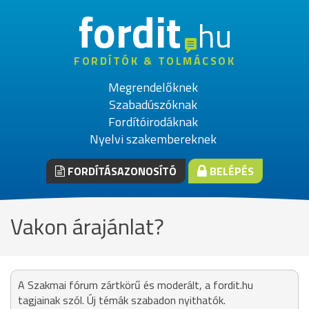
fordit
hu
FORDÍTÓK & TOLMÁCSOK
Megrendelőknek
Szabadúszóknak
Fordítóirodáknak
Nyelvi szakembereknek
FORDÍTÁSAZONOSÍTÓ
BELÉPÉS
Vakon árajánlat?
A Szakmai fórum zártkörű és moderált, a fordit.hu
tagjainak szól. Új témák szabadon nyithatók.