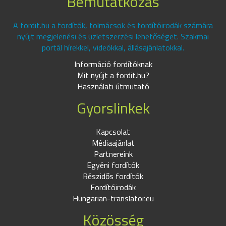
Bemutatkozás
A fordit.hu a fordítók, tolmácsok és fordítóirodák számára
nyújt megjelenési és üzletszerzési lehetőséget. Szakmai
portál hírekkel, videókkal, állásajánlatokkal.
Információ fordítóknak
Mit nyújt a fordit.hu?
Használati útmutató
Gyorslinkek
Kapcsolat
Médiaajánlat
Partnereink
Egyéni fordítók
Részidős fordítók
Fordítóirodák
Hungarian-translator.eu
Közösség