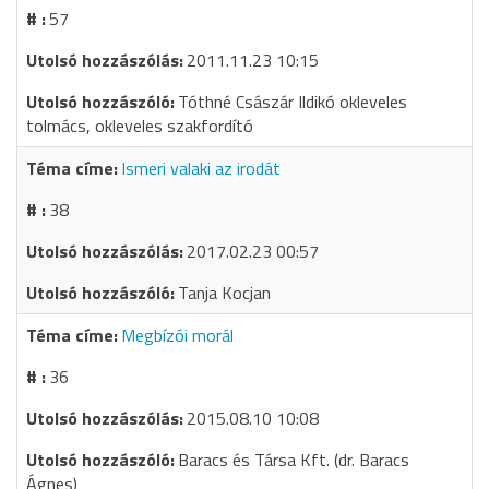
57
2011.11.23 10:15
Tóthné Császár Ildikó okleveles
tolmács, okleveles szakfordító
Ismeri valaki az irodát
38
2017.02.23 00:57
Tanja Kocjan
Megbízói morál
36
2015.08.10 10:08
Baracs és Társa Kft. (dr. Baracs
Ágnes)