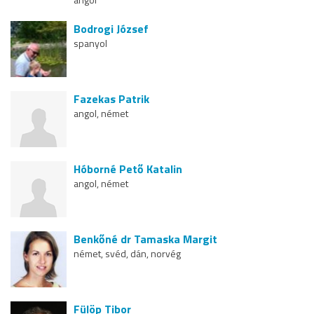
Bodrogi József
spanyol
Fazekas Patrik
angol, német
Hóborné Pető Katalin
angol, német
Benkőné dr Tamaska Margit
német, svéd, dán, norvég
Fülöp Tibor