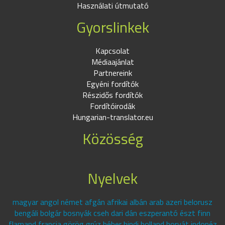
Használati útmutató
Gyorslinkek
Kapcsolat
Médiaajánlat
Partnereink
Egyéni fordítók
Részidős fordítók
Fordítóirodák
Hungarian-translator.eu
Közösség
Nyelvek
magyar angol német afgán afrikai albán arab azeri belorusz
bengáli bolgár bosnyák cseh dari dán eszperantó észt finn
flamand francia görög grúz héber hindi holland horvát indonéz