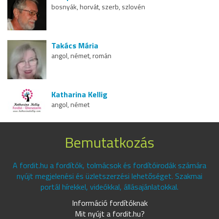
bosnyák, horvát, szerb, szlovén
Takács Mária
angol, német, román
Katharina Kellig
angol, német
Bemutatkozás
A fordit.hu a fordítók, tolmácsok és fordítóirodák számára
nyújt megjelenési és üzletszerzési lehetőséget. Szakmai
portál hírekkel, videókkal, állásajánlatokkal.
Információ fordítóknak
Mit nyújt a fordit.hu?