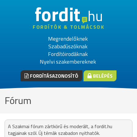
fordit
hu
FORDÍTÓK & TOLMÁCSOK
Megrendelőknek
Szabadúszóknak
Fordítóirodáknak
Nyelvi szakembereknek
FORDÍTÁSAZONOSÍTÓ
BELÉPÉS
Fórum
A Szakmai fórum zártkörű és moderált, a fordit.hu
tagjainak szól. Új témák szabadon nyithatók.