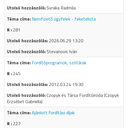
Svraka Radmila
Nemfizető ügyfelek - feketelista
281
2026.06.29 13:20
Stevanovic Iván
Fordítóprogramok, szótárak
245
2012.03.24 19:30
Czopyk és Társa Fordítóiroda (Czopyk
Erzsébet Gabriella)
Ajánlott fordítási díjak
227