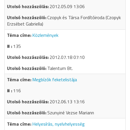
2012.05.09 13:06
Czopyk és Társa Fordítóiroda (Czopyk
Erzsébet Gabriella)
Közlemények
135
2012.07.18 07:10
Talentum Bt.
Megbízók feketelistája
116
2012.06.13 13:16
Szunyiné Vezse Mariann
Helyesírás, nyelvhelyesség