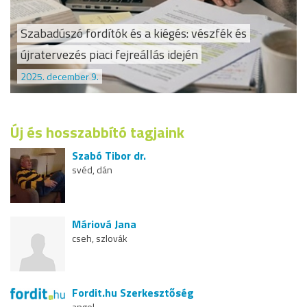
Szabadúszó fordítók és a kiégés: vészfék és
újratervezés piaci fejreállás idején
2025. december 9.
Új és hosszabbító tagjaink
Szabó Tibor dr.
svéd, dán
Máriová Jana
cseh, szlovák
Fordit.hu Szerkesztőség
angol