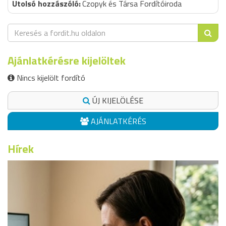
Czopyk és Társa Fordítóiroda
Ajánlatkérésre kijelöltek
Nincs kijelölt fordító
ÚJ KIJELÖLÉSE
AJÁNLATKÉRÉS
Hírek