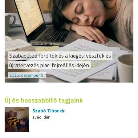
Szabadúszó fordítók és a kiégés: vészfék és
újratervezés piaci fejreállás idején
2025. december 9.
Új és hosszabbító tagjaink
Szabó Tibor dr.
svéd, dán