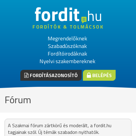
fordit
hu
FORDÍTÓK & TOLMÁCSOK
Megrendelőknek
Szabadúszóknak
Fordítóirodáknak
Nyelvi szakembereknek
FORDÍTÁSAZONOSÍTÓ
BELÉPÉS
Fórum
A Szakmai fórum zártkörű és moderált, a fordit.hu
tagjainak szól. Új témák szabadon nyithatók.