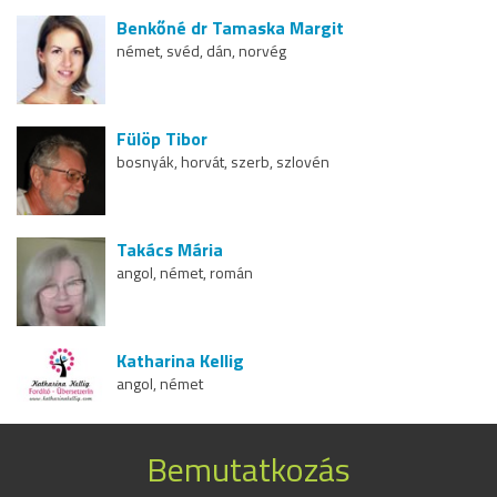
Benkőné dr Tamaska Margit
német, svéd, dán, norvég
Fülöp Tibor
bosnyák, horvát, szerb, szlovén
Takács Mária
angol, német, román
Katharina Kellig
angol, német
Bemutatkozás