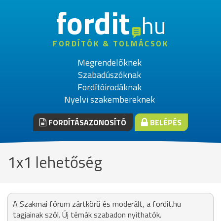
fordit
hu
FORDÍTÓK & TOLMÁCSOK
Megrendelőknek
Szabadúszóknak
Fordítóirodáknak
Nyelvi szakembereknek
FORDÍTÁSAZONOSÍTÓ
BELÉPÉS
1x1 lehetőség
A Szakmai fórum zártkörű és moderált, a fordit.hu
tagjainak szól. Új témák szabadon nyithatók.