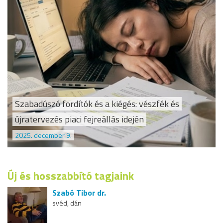
Szabadúszó fordítók és a kiégés: vészfék és
újratervezés piaci fejreállás idején
2025. december 9.
Új és hosszabbító tagjaink
Szabó Tibor dr.
svéd, dán