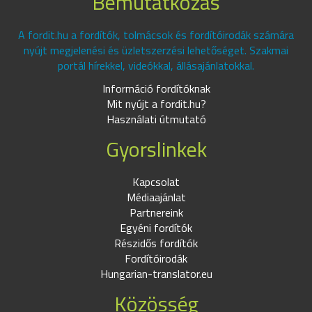
Bemutatkozás
A fordit.hu a fordítók, tolmácsok és fordítóirodák számára
nyújt megjelenési és üzletszerzési lehetőséget. Szakmai
portál hírekkel, videókkal, állásajánlatokkal.
Információ fordítóknak
Mit nyújt a fordit.hu?
Használati útmutató
Gyorslinkek
Kapcsolat
Médiaajánlat
Partnereink
Egyéni fordítók
Részidős fordítók
Fordítóirodák
Hungarian-translator.eu
Közösség