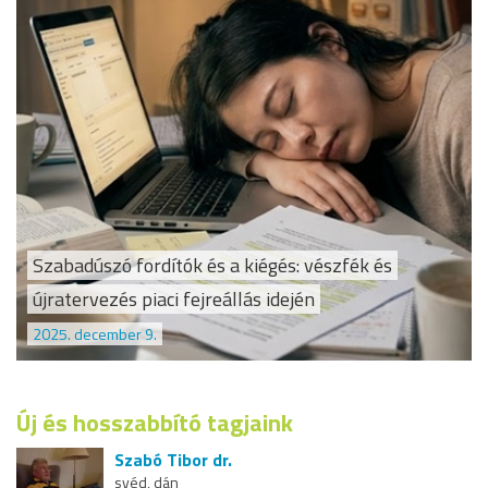
Szabadúszó fordítók és a kiégés: vészfék és
újratervezés piaci fejreállás idején
2025. december 9.
Új és hosszabbító tagjaink
Szabó Tibor dr.
svéd, dán