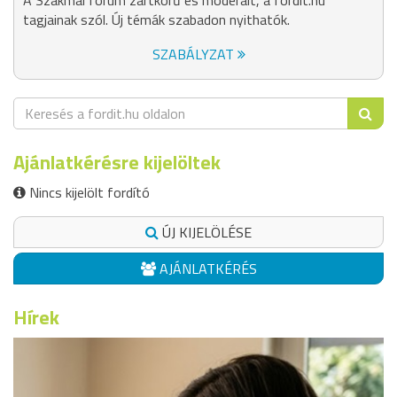
A Szakmai fórum zártkörű és moderált, a fordit.hu
tagjainak szól. Új témák szabadon nyithatók.
SZABÁLYZAT
Ajánlatkérésre kijelöltek
Nincs kijelölt fordító
ÚJ KIJELÖLÉSE
AJÁNLATKÉRÉS
Hírek