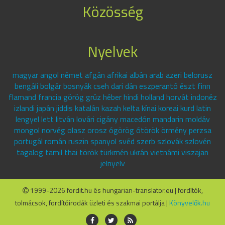
Közösség
Nyelvek
magyar angol német afgán afrikai albán arab azeri belorusz
bengáli bolgár bosnyák cseh dari dán eszperantó észt finn
flamand francia görög grúz héber hindi holland horvát indonéz
izlandi japán jiddis katalán kazah kelta kínai koreai kurd latin
lengyel lett litván lovári cigány macedón mandarin moldáv
mongol norvég olasz orosz ógörög ótörök örmény perzsa
portugál román ruszin spanyol svéd szerb szlovák szlovén
tagalog tamil thai török türkmén ukrán vietnámi viszajan
jelnyelv
1999-2026 fordit.hu és hungarian-translator.eu | fordítók,
tolmácsok, fordítóirodák üzleti és szakmai portálja |
Könyvelők.hu