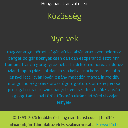
Hungarian-translator.eu
Közösség
Nyelvek
magyar angol német afgán afrikai albán arab azeri belorusz
bengáli bolgár bosnyák cseh dari dán eszperantó észt finn
flamand francia görög grúz héber hindi holland horvát indonéz
izlandi japán jiddis katalán kazah kelta kínai koreai kurd latin
lengyel lett litván lovári cigány macedón mandarin moldáv
mongol norvég olasz orosz ógörög ótörök örmény perzsa
portugál román ruszin spanyol svéd szerb szlovák szlovén
tagalog tamil thai török türkmén ukrán vietnámi viszajan
jelnyelv
1999-2026 fordit.hu és hungarian-translator.eu | fordítók,
tolmácsok, fordítóirodák üzleti és szakmai portálja |
Könyvelők.hu