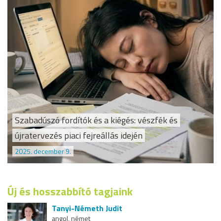
Szabadúszó fordítók és a kiégés: vészfék és
újratervezés piaci fejreállás idején
2025. december 9.
Új és hosszabbító tagjaink
Tanyi-Németh Judit
angol, német