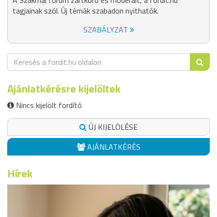
A Szakmai fórum zártkörű és moderált, a fordit.hu
tagjainak szól. Új témák szabadon nyithatók.
SZABÁLYZAT
Ajánlatkérésre kijelöltek
Nincs kijelölt fordító
ÚJ KIJELÖLÉSE
AJÁNLATKÉRÉS
Hírek