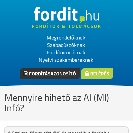
fordit
hu
FORDÍTÓK & TOLMÁCSOK
Megrendelőknek
Szabadúszóknak
Fordítóirodáknak
Nyelvi szakembereknek
FORDÍTÁSAZONOSÍTÓ
BELÉPÉS
Mennyire hihető az AI (MI)
Infó?