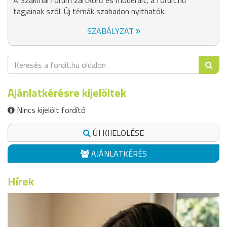
A Szakmai fórum zártkörű és moderált, a fordit.hu
tagjainak szól. Új témák szabadon nyithatók.
SZABÁLYZAT
Ajánlatkérésre kijelöltek
Nincs kijelölt fordító
ÚJ KIJELÖLÉSE
AJÁNLATKÉRÉS
Hírek