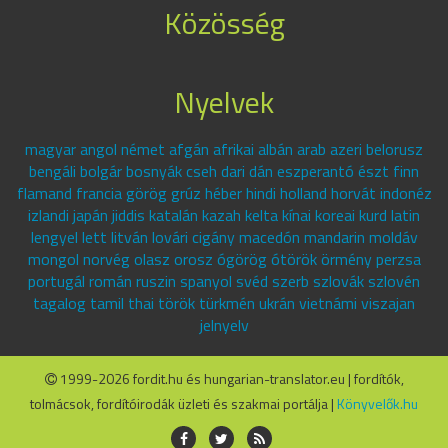
Közösség
Nyelvek
magyar angol német afgán afrikai albán arab azeri belorusz
bengáli bolgár bosnyák cseh dari dán eszperantó észt finn
flamand francia görög grúz héber hindi holland horvát indonéz
izlandi japán jiddis katalán kazah kelta kínai koreai kurd latin
lengyel lett litván lovári cigány macedón mandarin moldáv
mongol norvég olasz orosz ógörög ótörök örmény perzsa
portugál román ruszin spanyol svéd szerb szlovák szlovén
tagalog tamil thai török türkmén ukrán vietnámi viszajan
jelnyelv
1999-2026 fordit.hu és hungarian-translator.eu | fordítók,
tolmácsok, fordítóirodák üzleti és szakmai portálja |
Könyvelők.hu