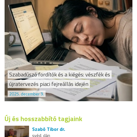
Szabadúszó fordítók és a kiégés: vészfék és
újratervezés piaci fejreállás idején
2025. december 9.
Új és hosszabbító tagjaink
Szabó Tibor dr.
svéd, dán