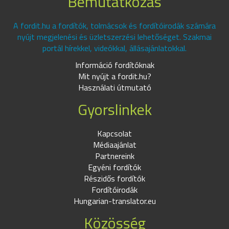
Bemutatkozás
A fordit.hu a fordítók, tolmácsok és fordítóirodák számára
nyújt megjelenési és üzletszerzési lehetőséget. Szakmai
portál hírekkel, videókkal, állásajánlatokkal.
Információ fordítóknak
Mit nyújt a fordit.hu?
Használati útmutató
Gyorslinkek
Kapcsolat
Médiaajánlat
Partnereink
Egyéni fordítók
Részidős fordítók
Fordítóirodák
Hungarian-translator.eu
Közösség