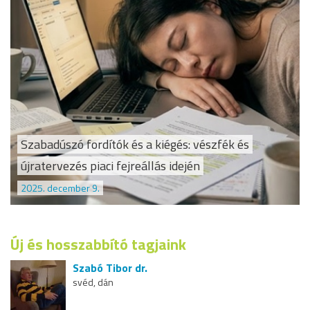
Szabadúszó fordítók és a kiégés: vészfék és
újratervezés piaci fejreállás idején
2025. december 9.
Új és hosszabbító tagjaink
Szabó Tibor dr.
svéd, dán