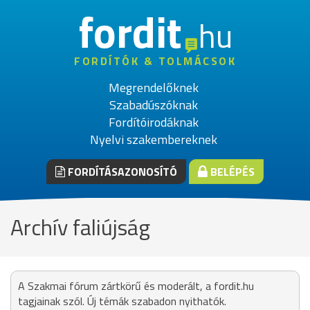
fordit
hu
FORDÍTÓK & TOLMÁCSOK
Megrendelőknek
Szabadúszóknak
Fordítóirodáknak
Nyelvi szakembereknek
FORDÍTÁSAZONOSÍTÓ
BELÉPÉS
Archív faliújság
A Szakmai fórum zártkörű és moderált, a fordit.hu
tagjainak szól. Új témák szabadon nyithatók.