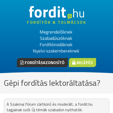
fordit
hu
FORDÍTÓK & TOLMÁCSOK
Megrendelőknek
Szabadúszóknak
Fordítóirodáknak
Nyelvi szakembereknek
FORDÍTÁSAZONOSÍTÓ
BELÉPÉS
Gépi fordítás lektoráltatása?
A Szakmai fórum zártkörű és moderált, a fordit.hu
tagjainak szól. Új témák szabadon nyithatók.