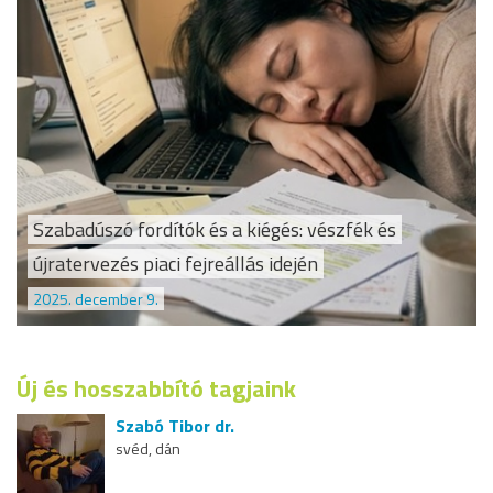
Szabadúszó fordítók és a kiégés: vészfék és
újratervezés piaci fejreállás idején
2025. december 9.
Új és hosszabbító tagjaink
Szabó Tibor dr.
svéd, dán