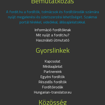
Bemutatkozás
A fordit.hu a fordítók, tolmácsok és fordítóirodák számára
nyújt megjelenési és üzletszerzési lehetőséget. Szakmai
portál hírekkel, videókkal, állásajánlatokkal.
Információ fordítóknak
Mit nyújt a fordit.hu?
Használati útmutató
Gyorslinkek
Kapcsolat
Médiaajánlat
Partnereink
Egyéni fordítók
Részidős fordítók
Fordítóirodák
Hungarian-translator.eu
Közösség