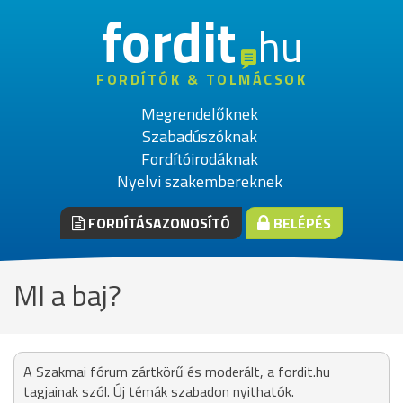
fordit
hu
FORDÍTÓK & TOLMÁCSOK
Megrendelőknek
Szabadúszóknak
Fordítóirodáknak
Nyelvi szakembereknek
FORDÍTÁSAZONOSÍTÓ
BELÉPÉS
MI a baj?
A Szakmai fórum zártkörű és moderált, a fordit.hu
tagjainak szól. Új témák szabadon nyithatók.