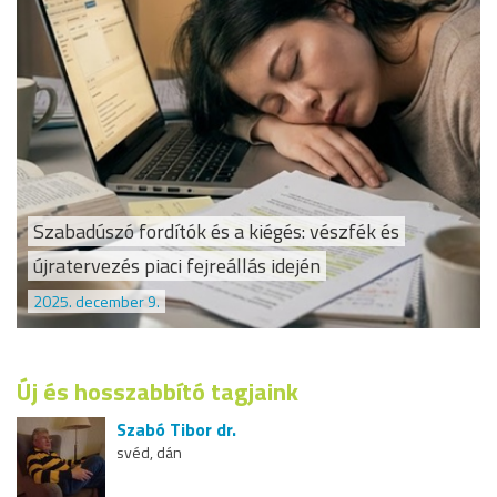
Szabadúszó fordítók és a kiégés: vészfék és
újratervezés piaci fejreállás idején
2025. december 9.
Új és hosszabbító tagjaink
Szabó Tibor dr.
svéd, dán