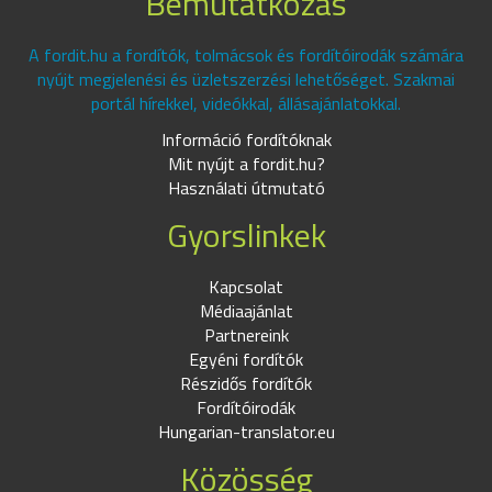
Bemutatkozás
A fordit.hu a fordítók, tolmácsok és fordítóirodák számára
nyújt megjelenési és üzletszerzési lehetőséget. Szakmai
portál hírekkel, videókkal, állásajánlatokkal.
Információ fordítóknak
Mit nyújt a fordit.hu?
Használati útmutató
Gyorslinkek
Kapcsolat
Médiaajánlat
Partnereink
Egyéni fordítók
Részidős fordítók
Fordítóirodák
Hungarian-translator.eu
Közösség