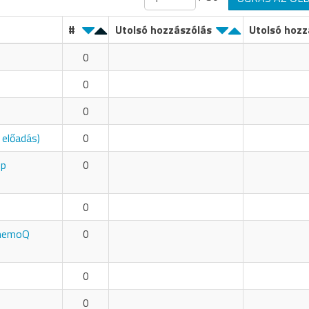
#
Utolsó hozzászólás
Utolsó hozz
0
0
0
 előadás)
0
op
0
0
a memoQ
0
0
0