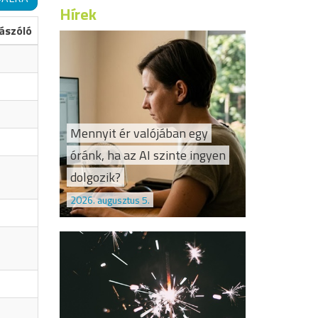
Hírek
ászóló
Mennyit ér valójában egy
óránk, ha az AI szinte ingyen
dolgozik?
2026. augusztus 5.