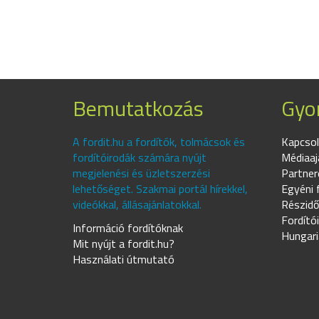
Bemutatkozás
Gyor
A fordit.hu a fordítók, tolmácsok és
Kapcsol
fordítóirodák számára nyújt
Médiaaj
megjelenési és üzletszerzési
Partner
lehetőséget. Szakmai portál hírekkel,
Egyéni 
videókkal, állásajánlatokkal.
Részidő
Fordító
Információ fordítóknak
Hungari
Mit nyújt a fordit.hu?
Használati útmutató