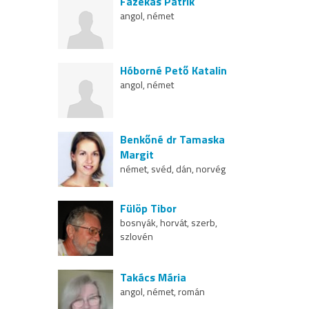
Fazekas Patrik
angol, német
Hóborné Pető Katalin
angol, német
Benkőné dr Tamaska
Margit
német, svéd, dán, norvég
Fülöp Tibor
bosnyák, horvát, szerb,
szlovén
Takács Mária
angol, német, román