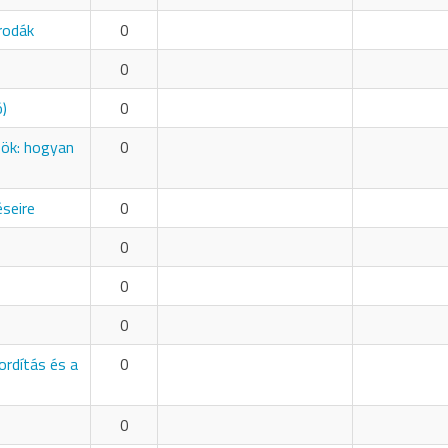
rodák
0
0
ó)
0
zök: hogyan
0
éseire
0
0
0
0
ordítás és a
0
0