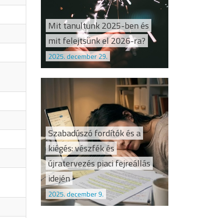
Mit tanultunk 2025-ben és
mit felejtsünk el 2026-ra?
2025. december 29.
Szabadúszó fordítók és a
kiégés: vészfék és
újratervezés piaci fejreállás
idején
2025. december 9.