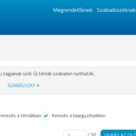
Megrendelőknek
Szabadúszóknak
u tagjainak szól. Új témák szabadon nyithatók.
SZABÁLYZAT
Keresés a témákban
Keresés a bejegyzésekben
/ 50
UGRÁS AZ OL