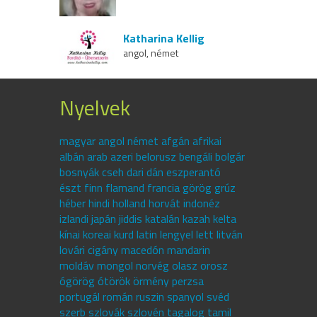
Katharina Kellig
angol, német
Nyelvek
magyar angol német afgán afrikai
albán arab azeri belorusz bengáli bolgár
bosnyák cseh dari dán eszperantó
észt finn flamand francia görög grúz
héber hindi holland horvát indonéz
izlandi japán jiddis katalán kazah kelta
kínai koreai kurd latin lengyel lett litván
lovári cigány macedón mandarin
moldáv mongol norvég olasz orosz
ógörög ótörök örmény perzsa
portugál román ruszin spanyol svéd
szerb szlovák szlovén tagalog tamil