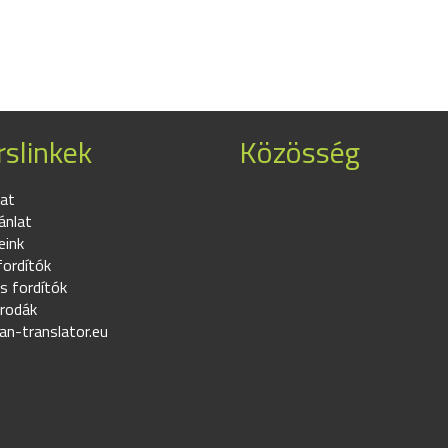
slinkek
Közösség
at
ánlat
eink
fordítók
s fordítók
irodák
an-translator.eu