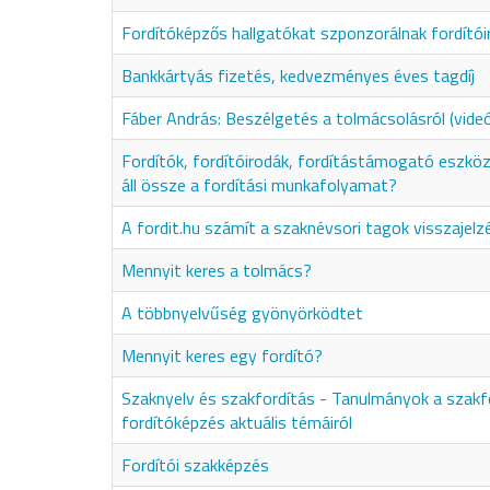
Fordítóképzős hallgatókat szponzorálnak fordítói
Bankkártyás fizetés, kedvezményes éves tagdíj
Fáber András: Beszélgetés a tolmácsolásról (vide
Fordítók, fordítóirodák, fordítástámogató eszkö
áll össze a fordítási munkafolyamat?
A fordit.hu számít a szaknévsori tagok visszajelz
Mennyit keres a tolmács?
A többnyelvűség gyönyörködtet
Mennyit keres egy fordító?
Szaknyelv és szakfordítás - Tanulmányok a szakf
fordítóképzés aktuális témáiról
Fordítói szakképzés