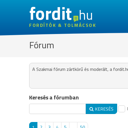
fordit
hu
FORDÍTÓK & TOLMÁCSOK
Fórum
A Szakmai fórum zártkörű és moderált, a fordit.h
Keresés a fórumban
KERESÉS
1
2
3
4
5
...
50