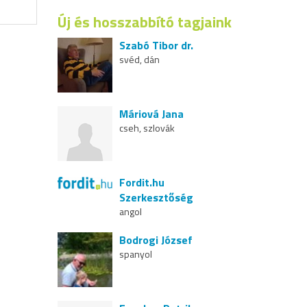
Új és hosszabbító tagjaink
Szabó Tibor dr.
svéd, dán
Máriová Jana
cseh, szlovák
Fordit.hu
Szerkesztőség
angol
Bodrogi József
spanyol