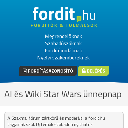
fordit
hu
FORDÍTÓK & TOLMÁCSOK
Megrendelőknek
Szabadúszóknak
Fordítóirodáknak
Nyelvi szakembereknek
FORDÍTÁSAZONOSÍTÓ
BELÉPÉS
AI és Wiki Star Wars ünnepnap
A Szakmai fórum zártkörű és moderált, a fordit.hu
tagjainak szól. Új témák szabadon nyithatók.