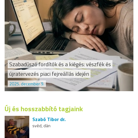
Szabadúszó fordítók és a kiégés: vészfék és
újratervezés piaci fejreállás idején
2025. december 9.
Új és hosszabbító tagjaink
Szabó Tibor dr.
svéd, dán