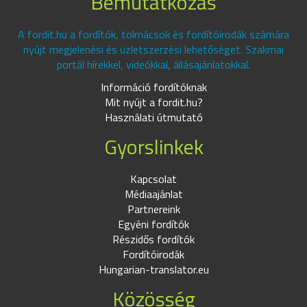
Bemutatkozás
A fordit.hu a fordítók, tolmácsok és fordítóirodák számára
nyújt megjelenési és üzletszerzési lehetőséget. Szakmai
portál hírekkel, videókkal, állásajánlatokkal.
Információ fordítóknak
Mit nyújt a fordit.hu?
Használati útmutató
Gyorslinkek
Kapcsolat
Médiaajánlat
Partnereink
Egyéni fordítók
Részidős fordítók
Fordítóirodák
Hungarian-translator.eu
Közösség