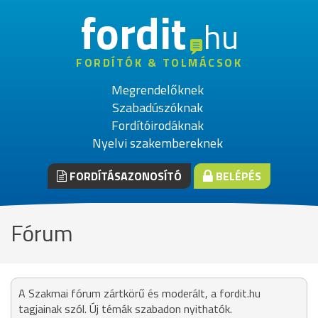
fordit
hu
FORDÍTÓK & TOLMÁCSOK
Megrendelőknek
Szabadúszóknak
Fordítóirodáknak
Nyelvi szakembereknek
FORDÍTÁSAZONOSÍTÓ
BELÉPÉS
Fórum
A Szakmai fórum zártkörű és moderált, a fordit.hu
tagjainak szól. Új témák szabadon nyithatók.