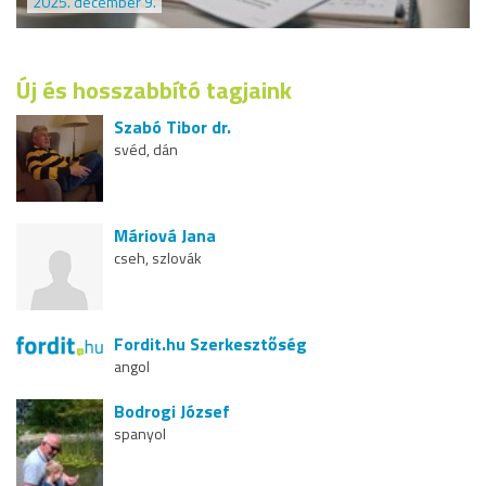
2025. december 9.
Új és hosszabbító tagjaink
Szabó Tibor dr.
svéd, dán
Máriová Jana
cseh, szlovák
Fordit.hu Szerkesztőség
angol
Bodrogi József
spanyol