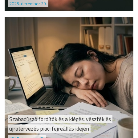
2025. december 29.
Szabadúszó fordítók és a kiégés: vészfék és
újratervezés piaci fejreállás idején