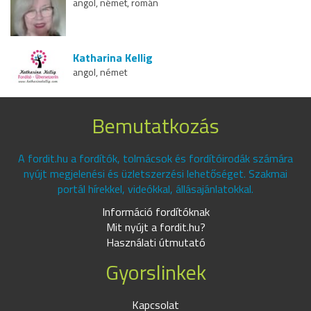
angol, német, román
Katharina Kellig
angol, német
Bemutatkozás
A fordit.hu a fordítók, tolmácsok és fordítóirodák számára
nyújt megjelenési és üzletszerzési lehetőséget. Szakmai
portál hírekkel, videókkal, állásajánlatokkal.
Információ fordítóknak
Mit nyújt a fordit.hu?
Használati útmutató
Gyorslinkek
Kapcsolat