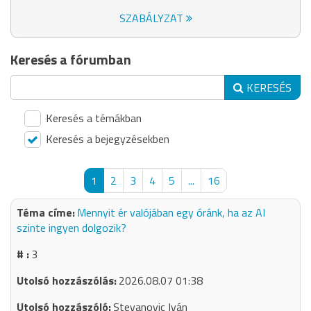
SZABÁLYZAT
Keresés a fórumban
KERESÉS
Keresés a témákban
Keresés a bejegyzésekben
1
2
3
4
5
...
16
Mennyit ér valójában egy óránk, ha az AI
szinte ingyen dolgozik?
3
2026.08.07 01:38
Stevanovic Iván