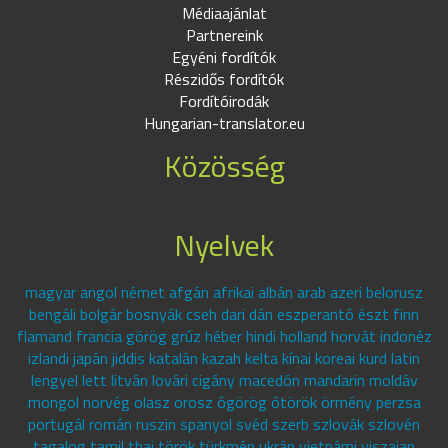
Médiaajánlat
Partnereink
Egyéni fordítók
Részidős fordítók
Fordítóirodák
Hungarian-translator.eu
Közösség
Nyelvek
magyar angol német afgán afrikai albán arab azeri belorusz
bengáli bolgár bosnyák cseh dari dán eszperantó észt finn
flamand francia görög grúz héber hindi holland horvát indonéz
izlandi japán jiddis katalán kazah kelta kínai koreai kurd latin
lengyel lett litván lovári cigány macedón mandarin moldáv
mongol norvég olasz orosz ógörög ótörök örmény perzsa
portugál román ruszin spanyol svéd szerb szlovák szlovén
tagalog tamil thai török türkmén ukrán vietnámi viszajan