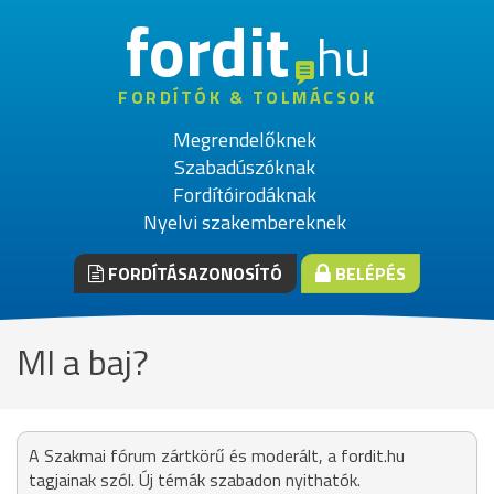
fordit
hu
FORDÍTÓK & TOLMÁCSOK
Megrendelőknek
Szabadúszóknak
Fordítóirodáknak
Nyelvi szakembereknek
FORDÍTÁSAZONOSÍTÓ
BELÉPÉS
MI a baj?
A Szakmai fórum zártkörű és moderált, a fordit.hu
tagjainak szól. Új témák szabadon nyithatók.