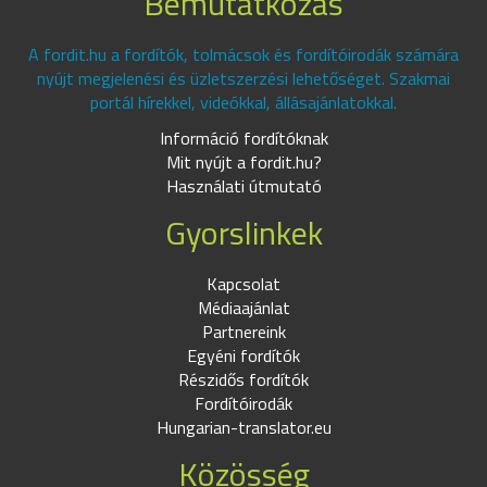
Bemutatkozás
A fordit.hu a fordítók, tolmácsok és fordítóirodák számára
nyújt megjelenési és üzletszerzési lehetőséget. Szakmai
portál hírekkel, videókkal, állásajánlatokkal.
Információ fordítóknak
Mit nyújt a fordit.hu?
Használati útmutató
Gyorslinkek
Kapcsolat
Médiaajánlat
Partnereink
Egyéni fordítók
Részidős fordítók
Fordítóirodák
Hungarian-translator.eu
Közösség