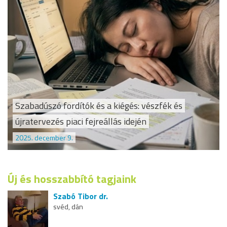
Szabadúszó fordítók és a kiégés: vészfék és
újratervezés piaci fejreállás idején
2025. december 9.
Új és hosszabbító tagjaink
Szabó Tibor dr.
svéd, dán