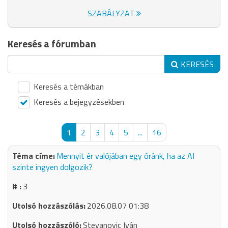
SZABÁLYZAT
Keresés a fórumban
KERESÉS
Keresés a témákban
Keresés a bejegyzésekben
1
2
3
4
5
...
16
Mennyit ér valójában egy óránk, ha az AI
szinte ingyen dolgozik?
3
2026.08.07 01:38
Stevanovic Iván