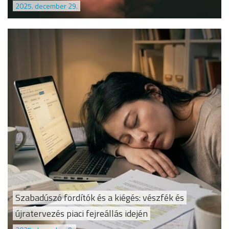
2025. december 29.
Szabadúszó fordítók és a kiégés: vészfék és
újratervezés piaci fejreállás idején