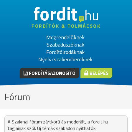
fordit
hu
FORDÍTÓK & TOLMÁCSOK
Megrendelőknek
Szabadúszóknak
Fordítóirodáknak
Nyelvi szakembereknek
FORDÍTÁSAZONOSÍTÓ
BELÉPÉS
Fórum
A Szakmai fórum zártkörű és moderált, a fordit.hu
tagjainak szól. Új témák szabadon nyithatók.