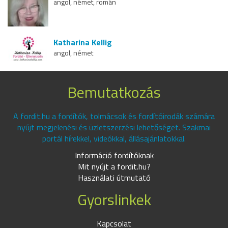
angol, német, román
Katharina Kellig
angol, német
Bemutatkozás
A fordit.hu a fordítók, tolmácsok és fordítóirodák számára
nyújt megjelenési és üzletszerzési lehetőséget. Szakmai
portál hírekkel, videókkal, állásajánlatokkal.
Információ fordítóknak
Mit nyújt a fordit.hu?
Használati útmutató
Gyorslinkek
Kapcsolat