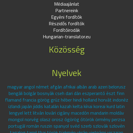
Médiaajánlat
Partnereink
Egyéni fordítók
Részidős fordítók
Fordítóirodák
Hungarian-translator.eu
Közösség
Nyelvek
magyar angol német afgán afrikai albán arab azeri belorusz
bengáli bolgár bosnyák cseh dari dán eszperantó észt finn
flamand francia görög grúz héber hindi holland horvát indonéz
izlandi japán jiddis katalán kazah kelta kínai koreai kurd latin
lengyel lett litván lovári cigány macedón mandarin moldáv
mongol norvég olasz orosz ógörög ótörök örmény perzsa
portugál román ruszin spanyol svéd szerb szlovák szlovén
tagalog tamil thai török türkmén ukrán vietnámi viszajan