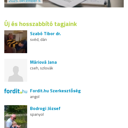
2025. december 9.
Új és hosszabbító tagjaink
Szabó Tibor dr.
svéd, dán
Máriová Jana
cseh, szlovák
Fordit.hu Szerkesztőség
angol
Bodrogi József
spanyol