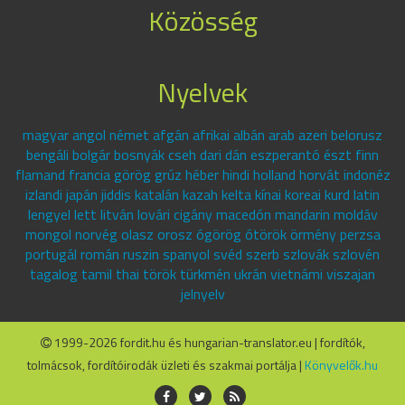
Közösség
Nyelvek
magyar angol német afgán afrikai albán arab azeri belorusz
bengáli bolgár bosnyák cseh dari dán eszperantó észt finn
flamand francia görög grúz héber hindi holland horvát indonéz
izlandi japán jiddis katalán kazah kelta kínai koreai kurd latin
lengyel lett litván lovári cigány macedón mandarin moldáv
mongol norvég olasz orosz ógörög ótörök örmény perzsa
portugál román ruszin spanyol svéd szerb szlovák szlovén
tagalog tamil thai török türkmén ukrán vietnámi viszajan
jelnyelv
1999-2026 fordit.hu és hungarian-translator.eu | fordítók,
tolmácsok, fordítóirodák üzleti és szakmai portálja |
Könyvelők.hu