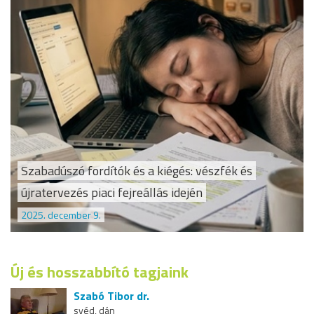
Szabadúszó fordítók és a kiégés: vészfék és
újratervezés piaci fejreállás idején
2025. december 9.
Új és hosszabbító tagjaink
Szabó Tibor dr.
svéd, dán