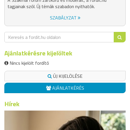
A Szakmai fórum zártkörű és moderált, a fordit.hu
tagjainak szól. Új témák szabadon nyithatók.
SZABÁLYZAT
Ajánlatkérésre kijelöltek
Nincs kijelölt fordító
ÚJ KIJELÖLÉSE
AJÁNLATKÉRÉS
Hírek