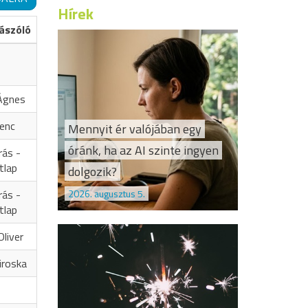
Hírek
ászóló
Ágnes
renc
Mennyit ér valójában egy
óránk, ha az AI szinte ingyen
rás -
tlap
dolgozik?
2026. augusztus 5.
rás -
tlap
liver
iroska