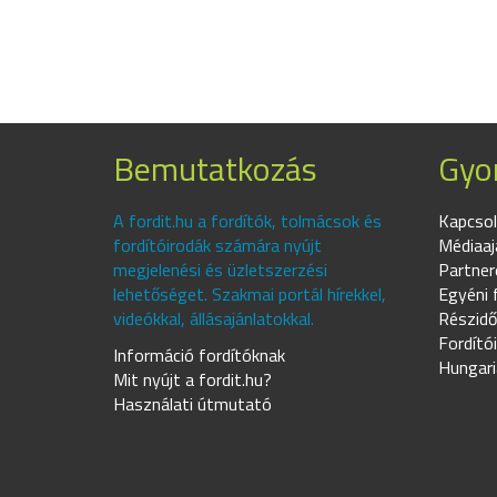
Bemutatkozás
Gyor
A fordit.hu a fordítók, tolmácsok és
Kapcsol
fordítóirodák számára nyújt
Médiaaj
megjelenési és üzletszerzési
Partner
lehetőséget. Szakmai portál hírekkel,
Egyéni 
videókkal, állásajánlatokkal.
Részidő
Fordító
Információ fordítóknak
Hungari
Mit nyújt a fordit.hu?
Használati útmutató