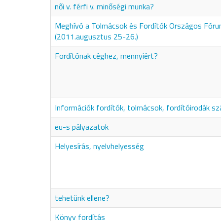
női v. férfi v. minőségi munka?
Meghívó a Tolmácsok és Fordítók Országos Fór
(2011.augusztus 25-26.)
Fordítónak céghez, mennyiért?
Információk fordítók, tolmácsok, fordítóirodák s
eu-s pályazatok
Helyesírás, nyelvhelyesség
tehetünk ellene?
Könyv fordítás