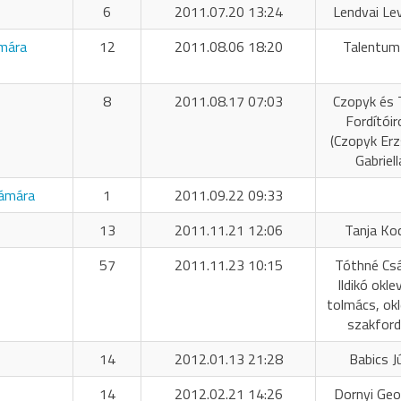
6
2011.07.20 13:24
Lendvai Le
umára
12
2011.08.06 18:20
Talentum
8
2011.08.17 07:03
Czopyk és 
Fordítóir
(Czopyk Er
Gabriell
zámára
1
2011.09.22 09:33
13
2011.11.21 12:06
Tanja Ko
57
2011.11.23 10:15
Tóthné Cs
Ildikó okle
tolmács, okl
szakford
14
2012.01.13 21:28
Babics Jú
14
2012.02.21 14:26
Dornyi Geo