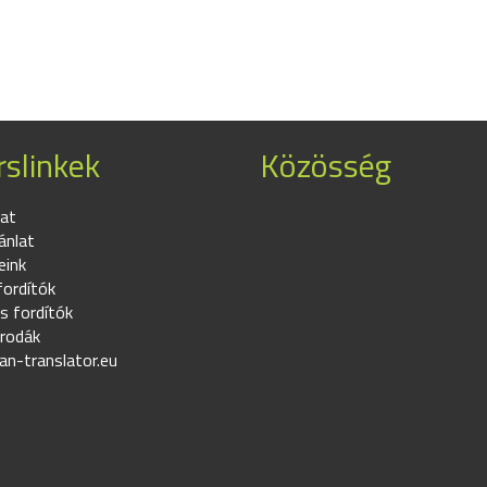
slinkek
Közösség
at
ánlat
eink
fordítók
s fordítók
irodák
an-translator.eu