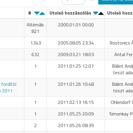
#
Utolsó hozzászólás
Utolsó hozz
Altémák:
2000.01.01 00:00
821
1343
2005.08.05 23:34
Rostonics 
632
2009.03.21 18:03
Antal Fe
1
2011.01.25 12:07
Bálint And
teszt ada
fordítói
1
2011.01.26 10:48
Bálint And
p 2011
teszt ada
1
2011.02.13 16:15
Ohlendorf O
1
2011.05.25 20:09
Simonkay P
2
2011.05.26 08:39