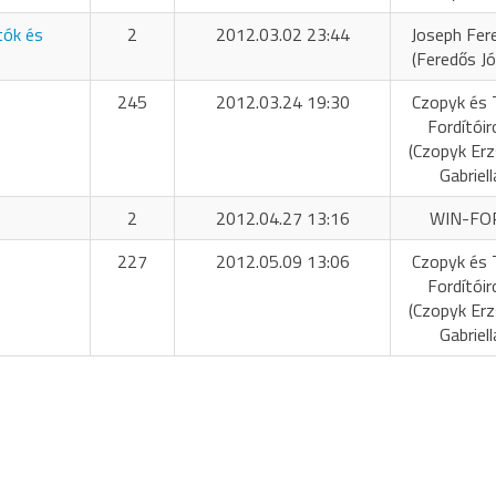
tók és
2
2012.03.02 23:44
Joseph Fer
(Feredős Jó
245
2012.03.24 19:30
Czopyk és 
Fordítóir
(Czopyk Er
Gabriell
2
2012.04.27 13:16
WIN-FO
227
2012.05.09 13:06
Czopyk és 
Fordítóir
(Czopyk Er
Gabriell