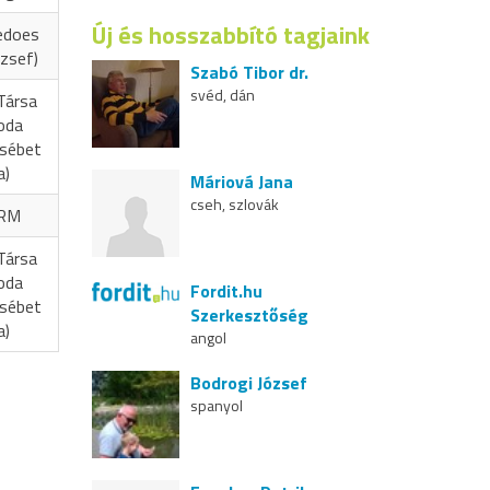
Új és hosszabbító tagjaink
edoes
zsef)
Szabó Tibor dr.
svéd, dán
Társa
oda
zsébet
a)
Máriová Jana
cseh, szlovák
RM
Társa
oda
Fordit.hu
zsébet
Szerkesztőség
a)
angol
Bodrogi József
spanyol