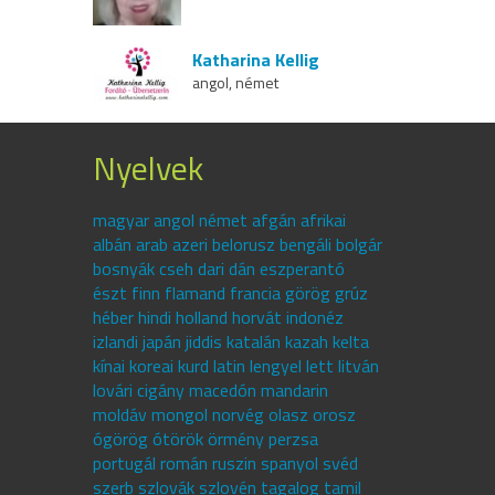
Katharina Kellig
angol, német
Nyelvek
magyar angol német afgán afrikai
albán arab azeri belorusz bengáli bolgár
bosnyák cseh dari dán eszperantó
észt finn flamand francia görög grúz
héber hindi holland horvát indonéz
izlandi japán jiddis katalán kazah kelta
kínai koreai kurd latin lengyel lett litván
lovári cigány macedón mandarin
moldáv mongol norvég olasz orosz
ógörög ótörök örmény perzsa
portugál román ruszin spanyol svéd
szerb szlovák szlovén tagalog tamil