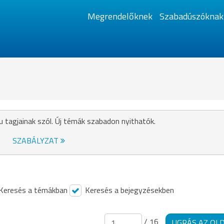
Megrendelőknek
Szabadúszóknak
u tagjainak szól. Új témák szabadon nyithatók.
SZABÁLYZAT
Keresés a témákban
Keresés a bejegyzésekben
/ 16
UGRÁS AZ OL