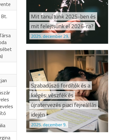
vente
Mit tanultunk 2025-ben és
 Bt.
mit felejtsünk el 2026-ra?
Társa
2025. december 29.
oda
zsébet
a)
cjan
Szabadúszó fordítók és a
ászár
kiégés: vészfék és
veles
újratervezés piaci fejreállás
eveles
ító
idején
2025. december 9.
lia
rgina