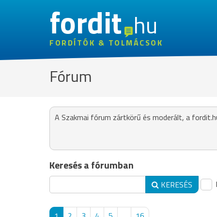
fordit
hu
FORDÍTÓK & TOLMÁCSOK
Fórum
A Szakmai fórum zártkörű és moderált, a fordit.h
Keresés a fórumban
KERESÉS
1
2
3
4
5
...
16