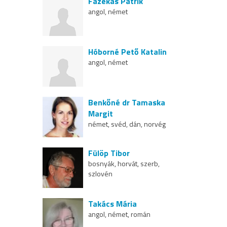
Fazekas Patrik
angol, német
Hóborné Pető Katalin
angol, német
Benkőné dr Tamaska
Margit
német, svéd, dán, norvég
Fülöp Tibor
bosnyák, horvát, szerb,
szlovén
Takács Mária
angol, német, román