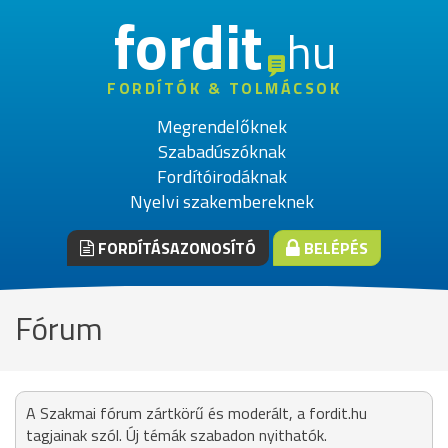
fordit
hu
FORDÍTÓK & TOLMÁCSOK
Megrendelőknek
Szabadúszóknak
Fordítóirodáknak
Nyelvi szakembereknek
FORDÍTÁSAZONOSÍTÓ
BELÉPÉS
Fórum
A Szakmai fórum zártkörű és moderált, a fordit.hu
tagjainak szól. Új témák szabadon nyithatók.