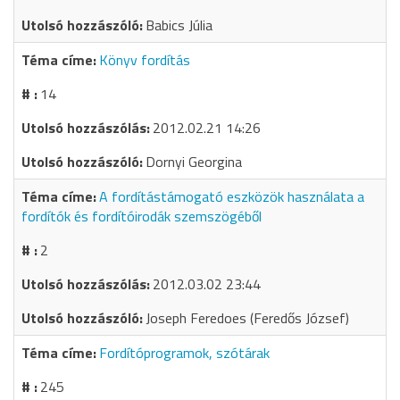
Babics Júlia
Könyv fordítás
14
2012.02.21 14:26
Dornyi Georgina
A fordítástámogató eszközök használata a
fordítók és fordítóirodák szemszögéből
2
2012.03.02 23:44
Joseph Feredoes (Feredős József)
Fordítóprogramok, szótárak
245