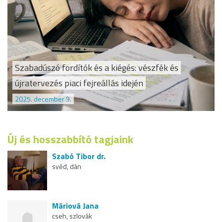
Szabadúszó fordítók és a kiégés: vészfék és
újratervezés piaci fejreállás idején
2025. december 9.
Új és hosszabbító tagjaink
Szabó Tibor dr.
svéd, dán
Máriová Jana
cseh, szlovák