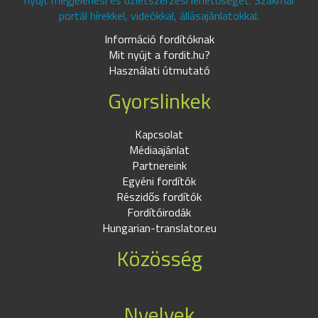
nyújt megjelenési és üzletszerzési lehetőséget. Szakmai
portál hírekkel, videókkal, állásajánlatokkal.
Információ fordítóknak
Mit nyújt a fordit.hu?
Használati útmutató
Gyorslinkek
Kapcsolat
Médiaajánlat
Partnereink
Egyéni fordítók
Részidős fordítók
Fordítóirodák
Hungarian-translator.eu
Közösség
Nyelvek