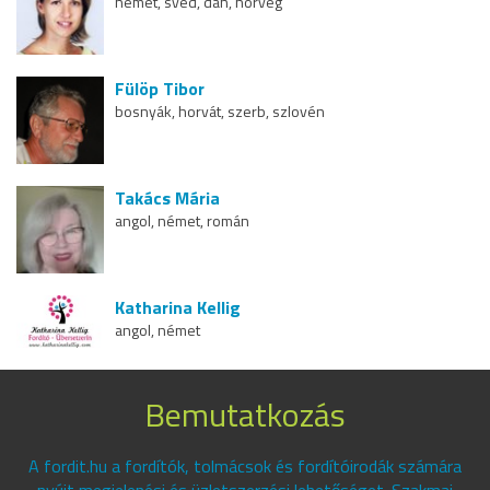
német, svéd, dán, norvég
Fülöp Tibor
bosnyák, horvát, szerb, szlovén
Takács Mária
angol, német, román
Katharina Kellig
angol, német
Bemutatkozás
A fordit.hu a fordítók, tolmácsok és fordítóirodák számára