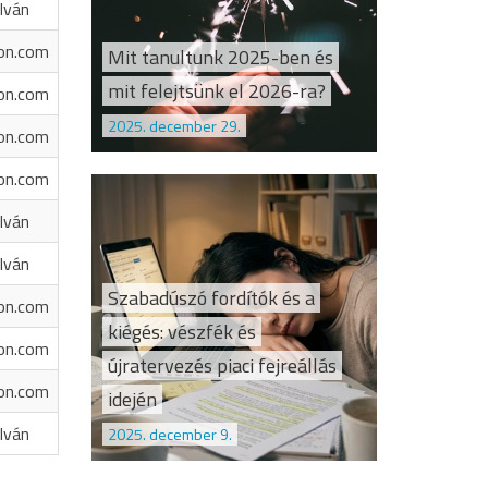
Iván
on.com
Mit tanultunk 2025-ben és
mit felejtsünk el 2026-ra?
on.com
2025. december 29.
on.com
on.com
Iván
Iván
Szabadúszó fordítók és a
on.com
kiégés: vészfék és
on.com
újratervezés piaci fejreállás
on.com
idején
Iván
2025. december 9.