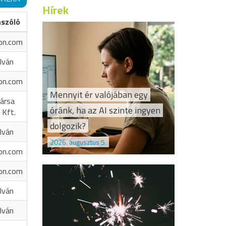
Hírek
ászóló
on.com
Iván
on.com
Mennyit ér valójában egy
ársa
óránk, ha az AI szinte ingyen
 Kft.
dolgozik?
Iván
2026. augusztus 5.
on.com
on.com
Iván
Iván