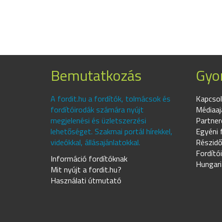
Bemutatkozás
Gyor
A fordit.hu a fordítók, tolmácsok és
Kapcsol
fordítóirodák számára nyújt
Médiaaj
megjelenési és üzletszerzési
Partner
lehetőséget. Szakmai portál hírekkel,
Egyéni 
videókkal, állásajánlatokkal.
Részidő
Fordító
Információ fordítóknak
Hungari
Mit nyújt a fordit.hu?
Használati útmutató