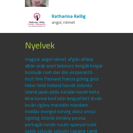
Katharina Kellig
angol, német
Nyelvek
magyar angol német afgán afrikai
albán arab azeri belorusz bengáli bolgár
bosnyák cseh dari dán eszperantó
észt finn flamand francia görög grúz
héber hindi holland horvát indonéz
izlandi japán jiddis katalán kazah kelta
kínai koreai kurd latin lengyel lett litván
lovári cigány macedón mandarin
moldáv mongol norvég olasz orosz
ógörög ótörök örmény perzsa
portugál román ruszin spanyol svéd
szerb szlovák szlovén tagalog tamil