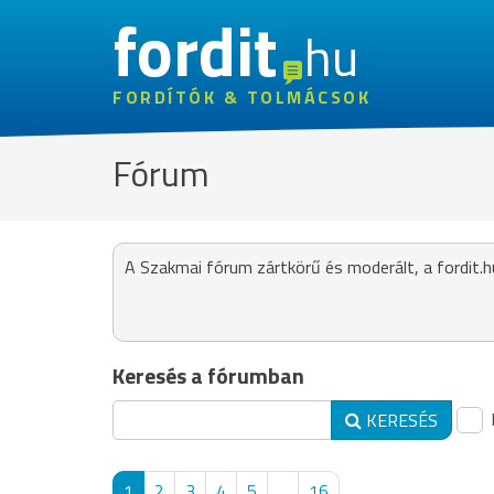
fordit
hu
FORDÍTÓK & TOLMÁCSOK
Fórum
A Szakmai fórum zártkörű és moderált, a fordit.h
Keresés a fórumban
KERESÉS
1
2
3
4
5
...
16