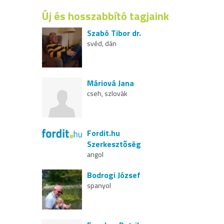
Új és hosszabbító tagjaink
Szabó Tibor dr.
svéd, dán
Máriová Jana
cseh, szlovák
Fordit.hu
Szerkesztőség
angol
Bodrogi József
spanyol