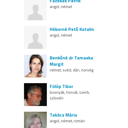
Fazekas Patrik
angol, német
Hóborné Pető Katalin
angol, német
Benkőné dr Tamaska
Margit
német, svéd, dán, norvég
Fülöp Tibor
bosnyák, horvát, szerb,
szlovén
Takács Mária
angol, német, román