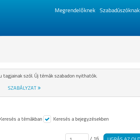
Megrendelőknek
Szabadúszóknak
u tagjainak szól. Új témák szabadon nyithatók.
SZABÁLYZAT
Keresés a témákban
Keresés a bejegyzésekben
/ 16
UGRÁS AZ OL