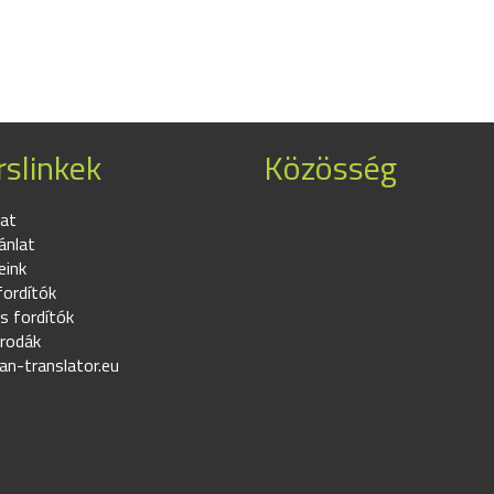
slinkek
Közösség
at
ánlat
eink
fordítók
s fordítók
irodák
an-translator.eu