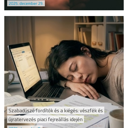
2025. december 29.
Szabadúszó fordítók és a kiégés: vészfék és
újratervezés piaci fejreállás idején