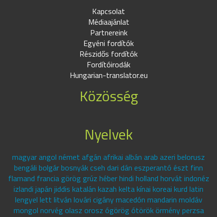
Kapcsolat
Médiaajánlat
Partnereink
Egyéni fordítók
Részidős fordítók
Fordítóirodák
Hungarian-translator.eu
Közösség
Nyelvek
magyar angol német afgán afrikai albán arab azeri belorusz
bengáli bolgár bosnyák cseh dari dán eszperantó észt finn
flamand francia görög grúz héber hindi holland horvát indonéz
izlandi japán jiddis katalán kazah kelta kínai koreai kurd latin
lengyel lett litván lovári cigány macedón mandarin moldáv
mongol norvég olasz orosz ógörög ótörök örmény perzsa