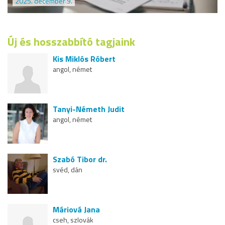
2025. december 9.
Új és hosszabbító tagjaink
Kis Miklós Róbert
angol, német
Tanyi-Németh Judit
angol, német
Szabó Tibor dr.
svéd, dán
Máriová Jana
cseh, szlovák