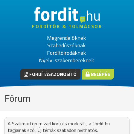
fordit
hu
FORDÍTÓK & TOLMÁCSOK
Megrendelőknek
Szabadúszóknak
Fordítóirodáknak
Nyelvi szakembereknek
FORDÍTÁSAZONOSÍTÓ
BELÉPÉS
Fórum
A Szakmai fórum zártkörű és moderált, a fordit.hu
tagjainak szól. Új témák szabadon nyithatók.