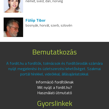
német, svéd, dán, norvég
Fülöp Tibor
bosnyák, horvát, szerb, szlovén
Bemutatkozás
A fordit.hu a fordítók, tolmácsok és fordítóirodák számára
nyújt megjelenési és üzletszerzési lehetőséget. Szakmai
portál hírekkel, videókkal, állásajánlatokkal.
Információ fordítóknak
Mit nyújt a fordit.hu?
Használati útmutató
Gyorslinkek