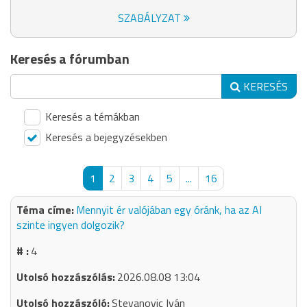
SZABÁLYZAT
Keresés a fórumban
KERESÉS
Keresés a témákban
Keresés a bejegyzésekben
1
2
3
4
5
...
16
Mennyit ér valójában egy óránk, ha az AI
szinte ingyen dolgozik?
4
2026.08.08 13:04
Stevanovic Iván