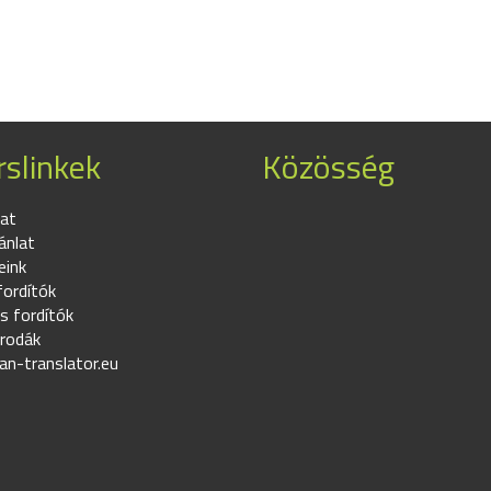
slinkek
Közösség
at
ánlat
eink
fordítók
s fordítók
irodák
an-translator.eu