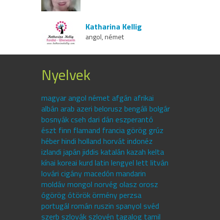
Katharina Kellig
angol, német
Nyelvek
magyar angol német afgán afrikai
albán arab azeri belorusz bengáli bolgár
bosnyák cseh dari dán eszperantó
észt finn flamand francia görög grúz
héber hindi holland horvát indonéz
izlandi japán jiddis katalán kazah kelta
kínai koreai kurd latin lengyel lett litván
lovári cigány macedón mandarin
moldáv mongol norvég olasz orosz
ógörög ótörök örmény perzsa
portugál román ruszin spanyol svéd
szerb szlovák szlovén tagalog tamil