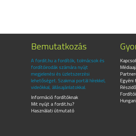
Bemutatkozás
Gyor
A fordit.hu a fordítók, tolmácsok és
Kapcsol
fordítóirodák számára nyújt
Médiaaj
megjelenési és üzletszerzési
Partner
lehetőséget. Szakmai portál hírekkel,
Egyéni 
videókkal, állásajánlatokkal.
Részidő
Fordító
Információ fordítóknak
Hungari
Mit nyújt a fordit.hu?
Használati útmutató