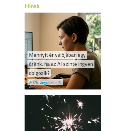
Hírek
Mennyit ér valójában egy
óránk, ha az AI szinte ingyen
dolgozik?
2026. augusztus 5.