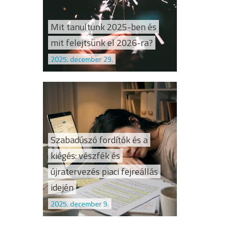
Mit tanultunk 2025-ben és
mit felejtsünk el 2026-ra?
2025. december 29.
Szabadúszó fordítók és a
kiégés: vészfék és
újratervezés piaci fejreállás
idején
2025. december 9.