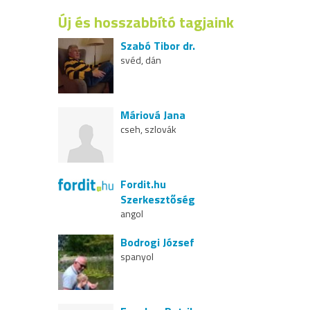
Új és hosszabbító tagjaink
Szabó Tibor dr.
svéd, dán
Máriová Jana
cseh, szlovák
Fordit.hu
Szerkesztőség
angol
Bodrogi József
spanyol