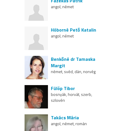
Fazekas Patrik
angol, német
Hóborné Pető Katalin
angol, német
Benkőné dr Tamaska
Margit
német, svéd, dán, norvég
Fülöp Tibor
bosnyák, horvát, szerb,
szlovén
Takács Mária
angol, német, román