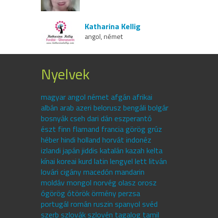
Katharina Kellig
angol, német
Nyelvek
magyar angol német afgán afrikai
albán arab azeri belorusz bengáli bolgár
bosnyák cseh dari dán eszperantó
észt finn flamand francia görög grúz
héber hindi holland horvát indonéz
izlandi japán jiddis katalán kazah kelta
kínai koreai kurd latin lengyel lett litván
lovári cigány macedón mandarin
moldáv mongol norvég olasz orosz
ógörög ótörök örmény perzsa
portugál román ruszin spanyol svéd
szerb szlovák szlovén tagalog tamil