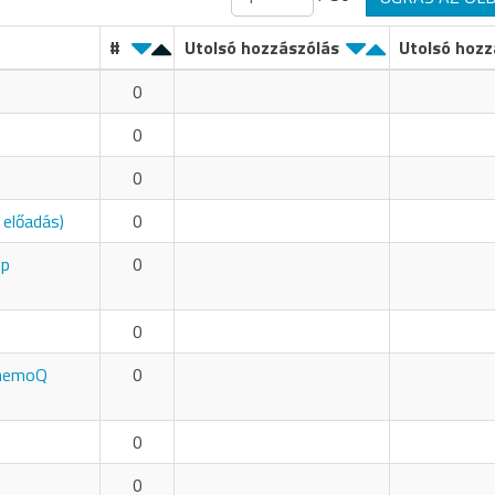
#
Utolsó hozzászólás
Utolsó hozz
0
0
0
 előadás)
0
op
0
0
a memoQ
0
0
0