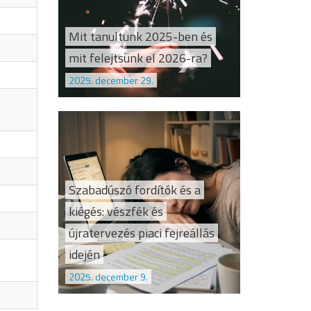
Mit tanultunk 2025-ben és
mit felejtsünk el 2026-ra?
2025. december 29.
Szabadúszó fordítók és a
kiégés: vészfék és
újratervezés piaci fejreállás
idején
2025. december 9.