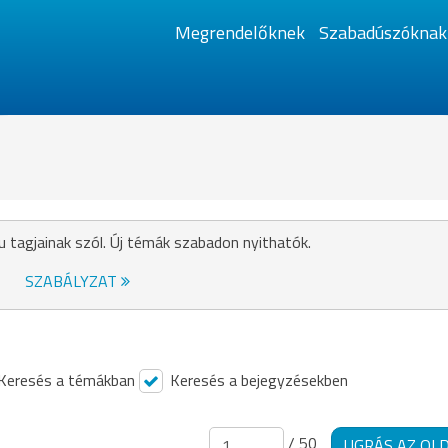
Megrendelőknek
Szabadúszóknak
u tagjainak szól. Új témák szabadon nyithatók.
SZABÁLYZAT
Keresés a témákban
Keresés a bejegyzésekben
/ 50
UGRÁS AZ OL