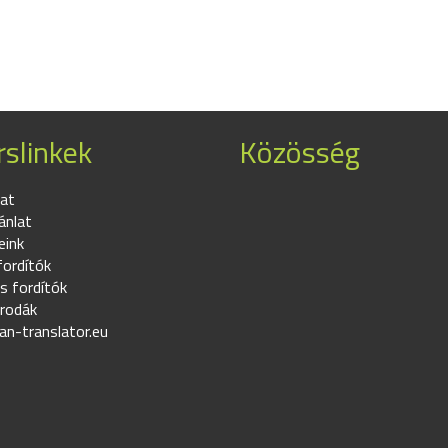
slinkek
Közösség
at
ánlat
eink
fordítók
s fordítók
irodák
an-translator.eu