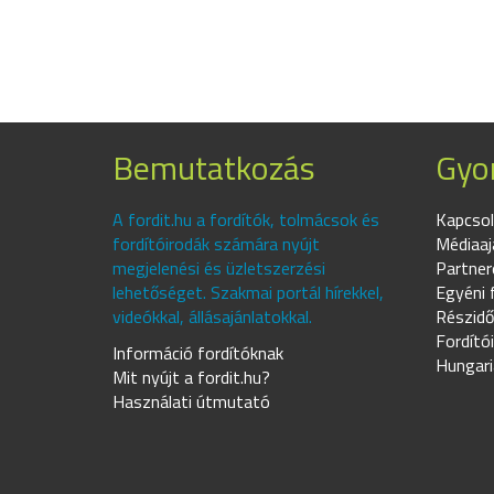
Bemutatkozás
Gyor
A fordit.hu a fordítók, tolmácsok és
Kapcsol
fordítóirodák számára nyújt
Médiaaj
megjelenési és üzletszerzési
Partner
lehetőséget. Szakmai portál hírekkel,
Egyéni 
videókkal, állásajánlatokkal.
Részidő
Fordító
Információ fordítóknak
Hungari
Mit nyújt a fordit.hu?
Használati útmutató