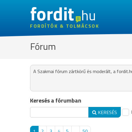
fordit
hu
FORDÍTÓK & TOLMÁCSOK
Fórum
A Szakmai fórum zártkörű és moderált, a fordit.h
Keresés a fórumban
KERESÉS
1
2
3
4
5
...
50