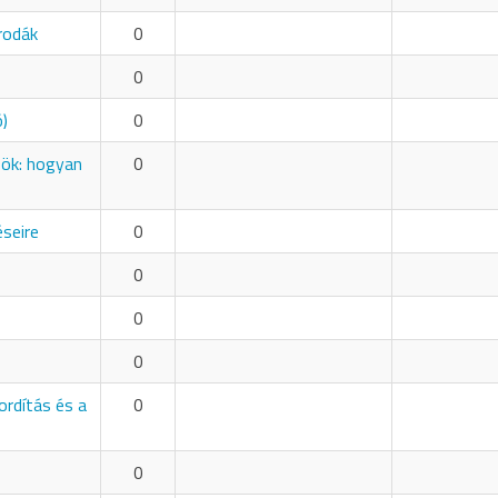
rodák
0
0
ó)
0
zök: hogyan
0
éseire
0
0
0
0
ordítás és a
0
0