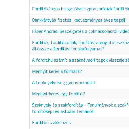
Fordítóképzős hallgatókat szponzorálnak fordítói
Bankkártyás fizetés, kedvezményes éves tagdíj
Fáber András: Beszélgetés a tolmácsolásról (vide
Fordítók, fordítóirodák, fordítástámogató eszkö
áll össze a fordítási munkafolyamat?
A fordit.hu számít a szaknévsori tagok visszajelz
Mennyit keres a tolmács?
A többnyelvűség gyönyörködtet
Mennyit keres egy fordító?
Szaknyelv és szakfordítás - Tanulmányok a szakf
fordítóképzés aktuális témáiról
Fordítói szakképzés