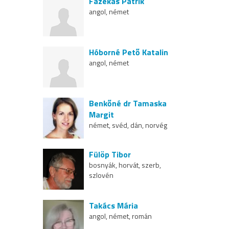
Fazekas Patrik
angol, német
Hóborné Pető Katalin
angol, német
Benkőné dr Tamaska
Margit
német, svéd, dán, norvég
Fülöp Tibor
bosnyák, horvát, szerb,
szlovén
Takács Mária
angol, német, román