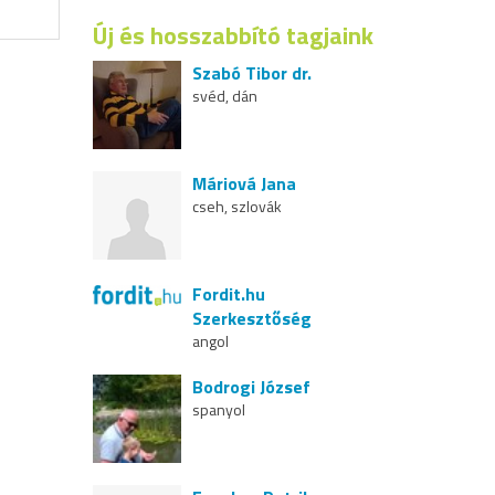
Új és hosszabbító tagjaink
Szabó Tibor dr.
svéd, dán
Máriová Jana
cseh, szlovák
Fordit.hu
Szerkesztőség
angol
Bodrogi József
spanyol