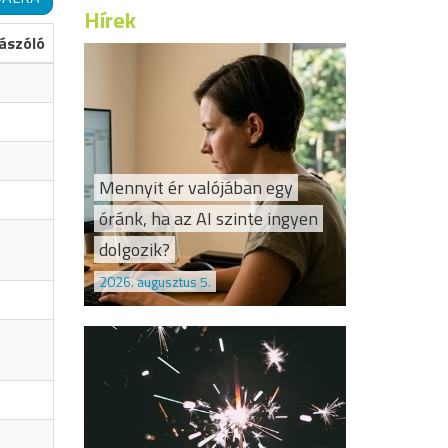
Hírek
ászóló
Mennyit ér valójában egy
óránk, ha az AI szinte ingyen
dolgozik?
2026. augusztus 5.