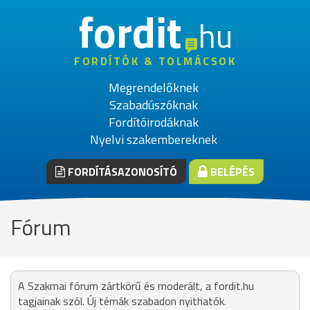
fordit
hu
FORDÍTÓK & TOLMÁCSOK
Megrendelőknek
Szabadúszóknak
Fordítóirodáknak
Nyelvi szakembereknek
FORDÍTÁSAZONOSÍTÓ
BELÉPÉS
Fórum
A Szakmai fórum zártkörű és moderált, a fordit.hu
tagjainak szól. Új témák szabadon nyithatók.