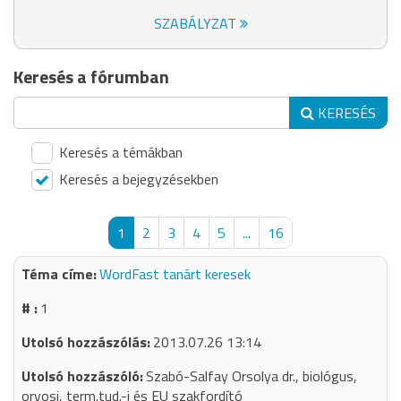
SZABÁLYZAT
Keresés a fórumban
KERESÉS
Keresés a témákban
Keresés a bejegyzésekben
1
2
3
4
5
...
16
WordFast tanárt keresek
1
2013.07.26 13:14
Szabó-Salfay Orsolya dr., biológus,
orvosi, term.tud.-i és EU szakfordító