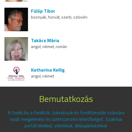
Fülöp Tibor
bosnyák, horvát, szerb, szlovén
Takács Mária
angol, német, román
Katharina Kellig
angol, német
Bemutatkozás
A fordit.hu a fordítók, tolmácsok és fordítóirodák számára
nyújt megjelenési és üzletszerzési lehetőséget. Szakmai
portál hírekkel, videókkal, állásajánlatokkal.