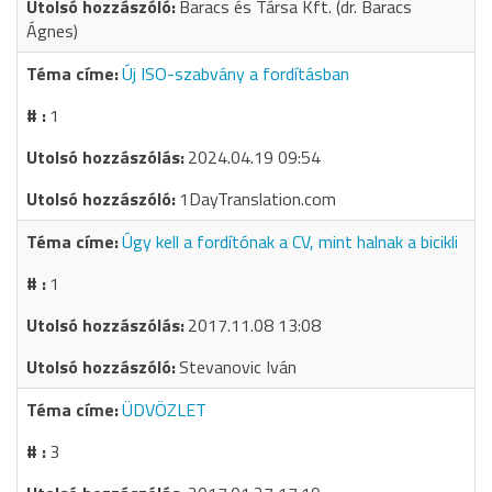
Baracs és Társa Kft. (dr. Baracs
Ágnes)
Új ISO-szabvány a fordításban
1
2024.04.19 09:54
1DayTranslation.com
Úgy kell a fordítónak a CV, mint halnak a bicikli
1
2017.11.08 13:08
Stevanovic Iván
ÜDVÖZLET
3