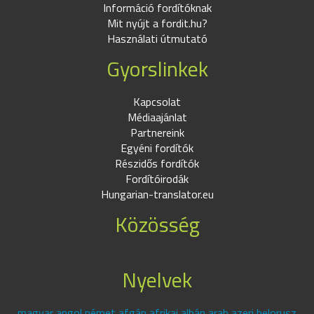
Információ fordítóknak
Mit nyújt a fordit.hu?
Használati útmutató
Gyorslinkek
Kapcsolat
Médiaajánlat
Partnereink
Egyéni fordítók
Részidős fordítók
Fordítóirodák
Hungarian-translator.eu
Közösség
Nyelvek
magyar angol német afgán afrikai albán arab azeri belorusz