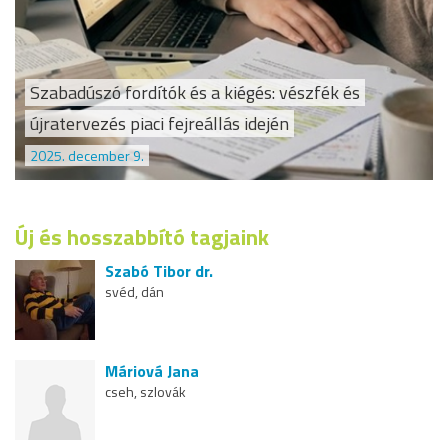
Szabadúszó fordítók és a kiégés: vészfék és
újratervezés piaci fejreállás idején
2025. december 9.
Új és hosszabbító tagjaink
Szabó Tibor dr.
svéd, dán
Máriová Jana
cseh, szlovák