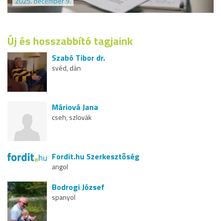
2025. december 9.
Új és hosszabbító tagjaink
Szabó Tibor dr.
svéd, dán
Máriová Jana
cseh, szlovák
Fordit.hu Szerkesztőség
angol
Bodrogi József
spanyol