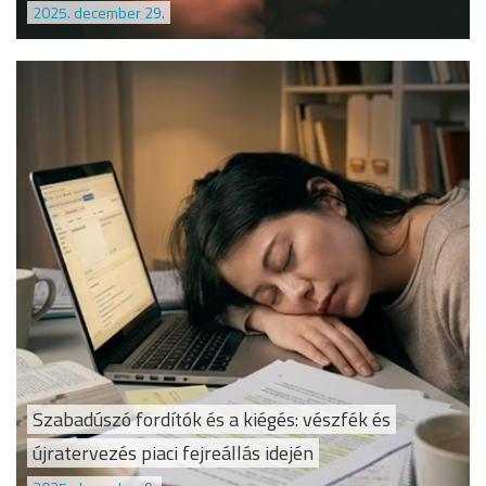
2025. december 29.
Szabadúszó fordítók és a kiégés: vészfék és
újratervezés piaci fejreállás idején