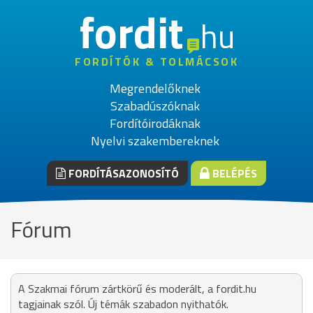
fordit
hu
FORDÍTÓK & TOLMÁCSOK
Megrendelőknek
Szabadúszóknak
Fordítóirodáknak
Nyelvi szakembereknek
FORDÍTÁSAZONOSÍTÓ
BELÉPÉS
Fórum
A Szakmai fórum zártkörű és moderált, a fordit.hu
tagjainak szól. Új témák szabadon nyithatók.