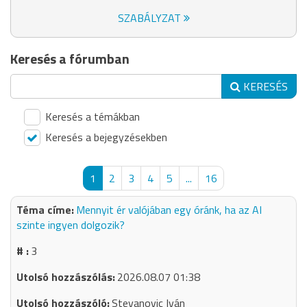
SZABÁLYZAT
Keresés a fórumban
KERESÉS
Keresés a témákban
Keresés a bejegyzésekben
1
2
3
4
5
...
16
Mennyit ér valójában egy óránk, ha az AI
szinte ingyen dolgozik?
3
2026.08.07 01:38
Stevanovic Iván