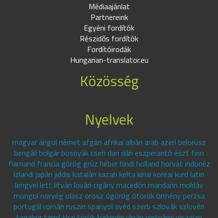
Médiaajánlat
Partnereink
Egyéni fordítók
Részidős fordítók
Fordítóirodák
Hungarian-translator.eu
Közösség
Nyelvek
magyar angol német afgán afrikai albán arab azeri belorusz
bengáli bolgár bosnyák cseh dari dán eszperantó észt finn
flamand francia görög grúz héber hindi holland horvát indonéz
izlandi japán jiddis katalán kazah kelta kínai koreai kurd latin
lengyel lett litván lovári cigány macedón mandarin moldáv
mongol norvég olasz orosz ógörög ótörök örmény perzsa
portugál román ruszin spanyol svéd szerb szlovák szlovén
tagalog tamil thai török türkmén ukrán vietnámi viszajan