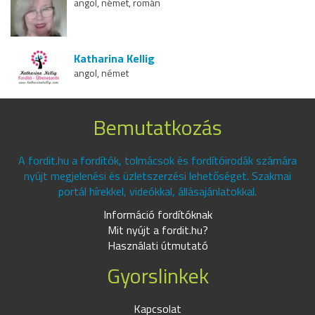
angol, német, román
Katharina Kellig
angol, német
Bemutatkozás
A fordit.hu a fordítók, tolmácsok és fordítóirodák számára
nyújt megjelenési és üzletszerzési lehetőséget. Szakmai
portál hírekkel, videókkal, állásajánlatokkal.
Információ fordítóknak
Mit nyújt a fordit.hu?
Használati útmutató
Gyorslinkek
Kapcsolat