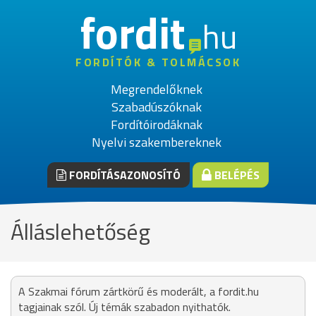
fordit
hu
FORDÍTÓK & TOLMÁCSOK
Megrendelőknek
Szabadúszóknak
Fordítóirodáknak
Nyelvi szakembereknek
FORDÍTÁSAZONOSÍTÓ
BELÉPÉS
Álláslehetőség
A Szakmai fórum zártkörű és moderált, a fordit.hu
tagjainak szól. Új témák szabadon nyithatók.