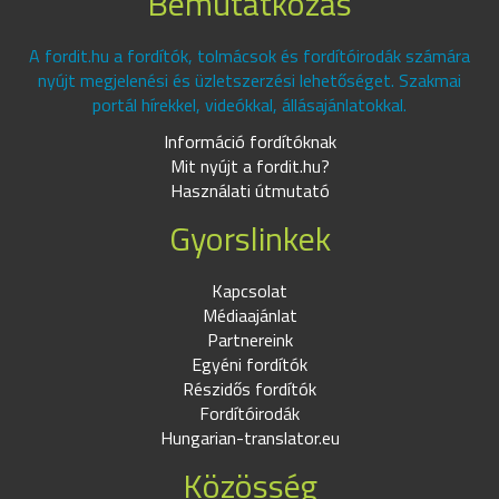
Bemutatkozás
A fordit.hu a fordítók, tolmácsok és fordítóirodák számára
nyújt megjelenési és üzletszerzési lehetőséget. Szakmai
portál hírekkel, videókkal, állásajánlatokkal.
Információ fordítóknak
Mit nyújt a fordit.hu?
Használati útmutató
Gyorslinkek
Kapcsolat
Médiaajánlat
Partnereink
Egyéni fordítók
Részidős fordítók
Fordítóirodák
Hungarian-translator.eu
Közösség