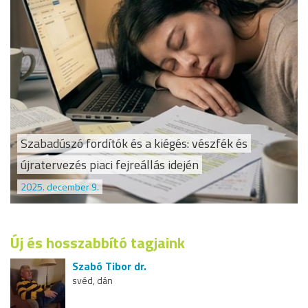
Szabadúszó fordítók és a kiégés: vészfék és
újratervezés piaci fejreállás idején
2025. december 9.
Új és hosszabbító tagjaink
Szabó Tibor dr.
svéd, dán