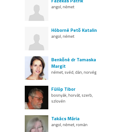
Fazekas Patrik
angol, német
Hóborné Pető Katalin
angol, német
Benkőné dr Tamaska
Margit
német, svéd, dán, norvég
Fülöp Tibor
bosnyák, horvát, szerb,
szlovén
Takács Mária
angol, német, román