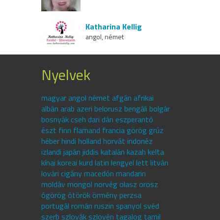
Katharina Kellig
angol, német
Nyelvek
magyar angol német afgán afrikai
albán arab azeri belorusz bengáli bolgár
bosnyák cseh dari dán eszperantó
észt finn flamand francia görög grúz
héber hindi holland horvát indonéz
izlandi japán jiddis katalán kazah kelta
kínai koreai kurd latin lengyel lett litván
lovári cigány macedón mandarin
moldáv mongol norvég olasz orosz
ógörög ótörök örmény perzsa
portugál román ruszin spanyol svéd
szerb szlovák szlovén tagalog tamil