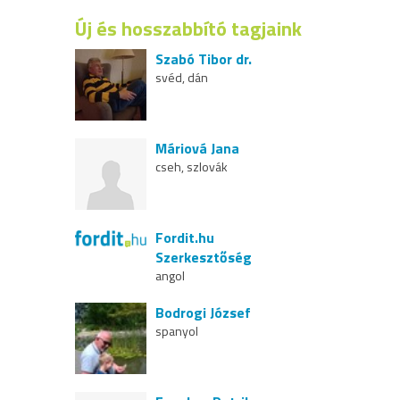
Új és hosszabbító tagjaink
Szabó Tibor dr.
svéd, dán
Máriová Jana
cseh, szlovák
Fordit.hu
Szerkesztőség
angol
Bodrogi József
spanyol