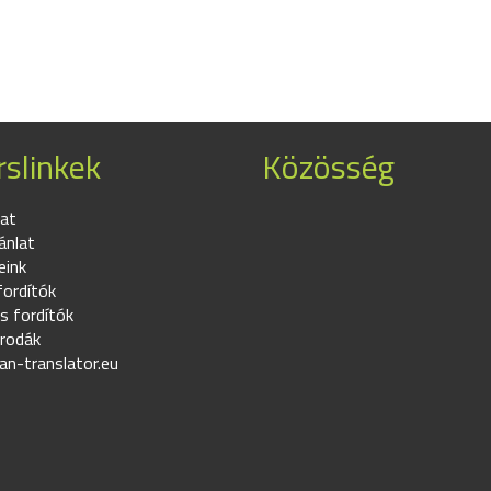
slinkek
Közösség
at
ánlat
eink
fordítók
s fordítók
irodák
an-translator.eu