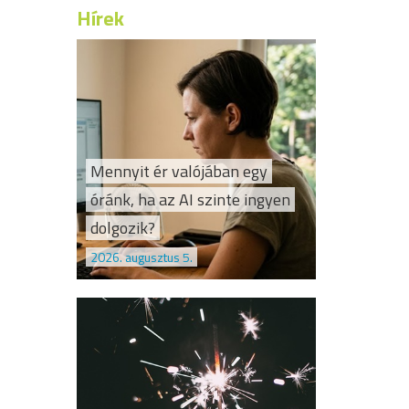
Hírek
Mennyit ér valójában egy
óránk, ha az AI szinte ingyen
dolgozik?
2026. augusztus 5.