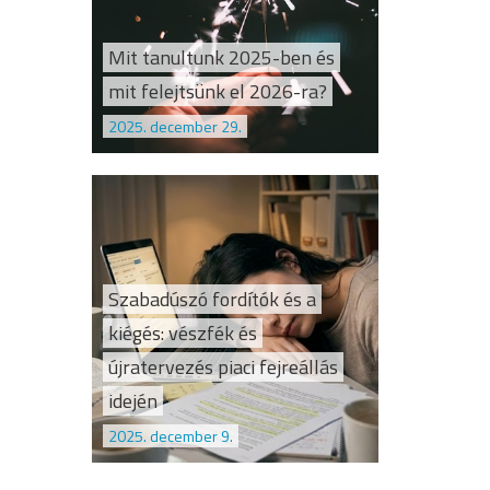
Mit tanultunk 2025-ben és
mit felejtsünk el 2026-ra?
2025. december 29.
Szabadúszó fordítók és a
kiégés: vészfék és
újratervezés piaci fejreállás
idején
2025. december 9.