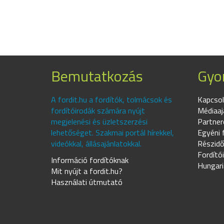
Bemutatkozás
Gyor
A fordit.hu a fordítók, tolmácsok és
Kapcsol
fordítóirodák számára nyújt
Médiaaj
megjelenési és üzletszerzési
Partner
lehetőséget. Szakmai portál hírekkel,
Egyéni 
videókkal, állásajánlatokkal.
Részidő
Fordító
Információ fordítóknak
Hungari
Mit nyújt a fordit.hu?
Használati útmutató