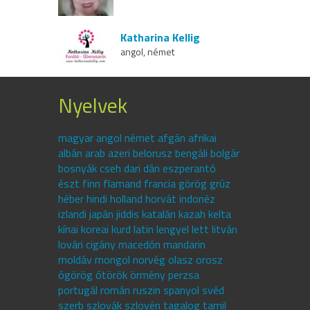
Katharina Kellig
angol, német
Nyelvek
magyar angol német afgán afrikai
albán arab azeri belorusz bengáli bolgár
bosnyák cseh dari dán eszperantó
észt finn flamand francia görög grúz
héber hindi holland horvát indonéz
izlandi japán jiddis katalán kazah kelta
kínai koreai kurd latin lengyel lett litván
lovári cigány macedón mandarin
moldáv mongol norvég olasz orosz
ógörög ótörök örmény perzsa
portugál román ruszin spanyol svéd
szerb szlovák szlovén tagalog tamil