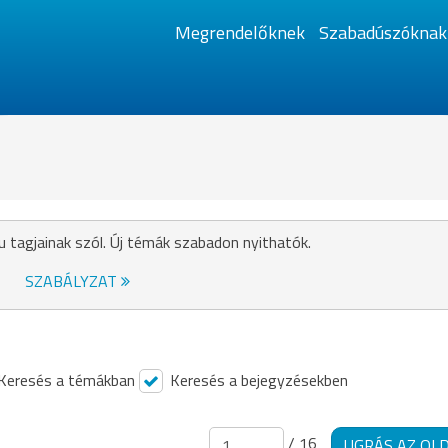
Megrendelőknek
Szabadúszóknak
u tagjainak szól. Új témák szabadon nyithatók.
SZABÁLYZAT
Keresés a témákban
Keresés a bejegyzésekben
/ 16
UGRÁS AZ OL