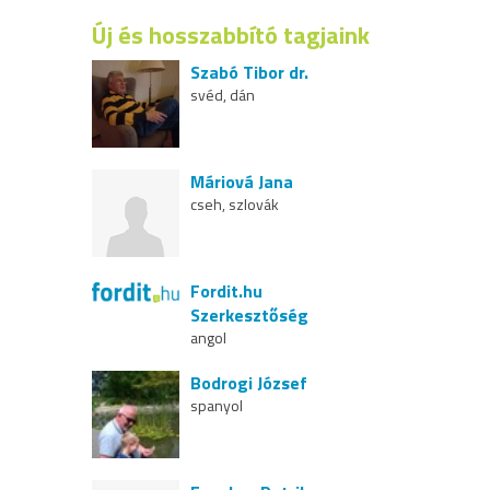
Új és hosszabbító tagjaink
Szabó Tibor dr.
svéd, dán
Máriová Jana
cseh, szlovák
Fordit.hu
Szerkesztőség
angol
Bodrogi József
spanyol