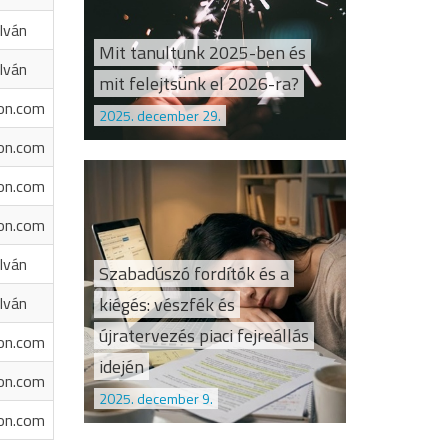
Iván
Mit tanultunk 2025-ben és
Iván
mit felejtsünk el 2026-ra?
on.com
2025. december 29.
on.com
on.com
on.com
Iván
Szabadúszó fordítók és a
kiégés: vészfék és
Iván
újratervezés piaci fejreállás
on.com
idején
on.com
2025. december 9.
on.com