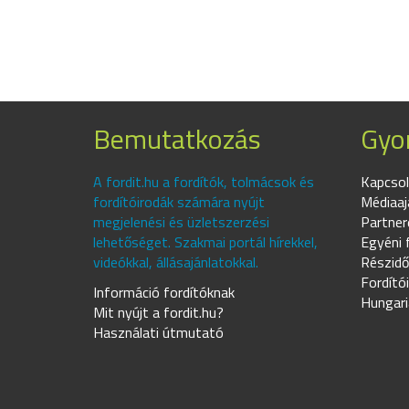
Bemutatkozás
Gyor
A fordit.hu a fordítók, tolmácsok és
Kapcsol
fordítóirodák számára nyújt
Médiaaj
megjelenési és üzletszerzési
Partner
lehetőséget. Szakmai portál hírekkel,
Egyéni 
videókkal, állásajánlatokkal.
Részidő
Fordító
Információ fordítóknak
Hungari
Mit nyújt a fordit.hu?
Használati útmutató