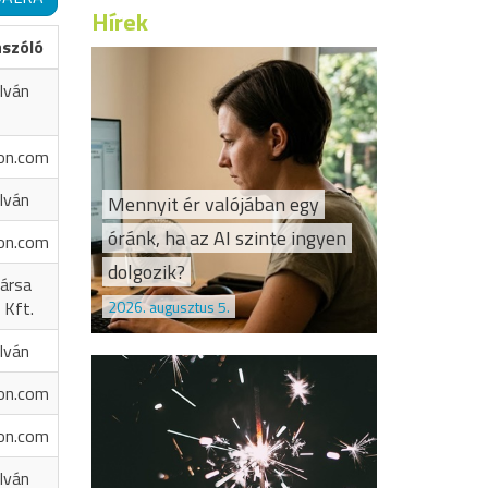
Hírek
ászóló
Iván
on.com
Iván
Mennyit ér valójában egy
óránk, ha az AI szinte ingyen
on.com
dolgozik?
ársa
2026. augusztus 5.
 Kft.
Iván
on.com
on.com
Iván