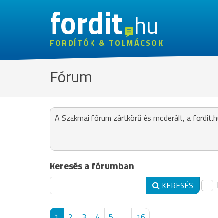
fordit
hu
FORDÍTÓK & TOLMÁCSOK
Fórum
A Szakmai fórum zártkörű és moderált, a fordit.h
Keresés a fórumban
KERESÉS
1
2
3
4
5
...
16