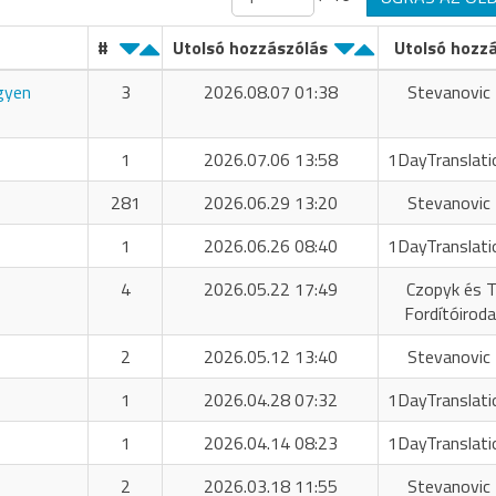
#
Utolsó hozzászólás
Utolsó hozz
ngyen
3
2026.08.07 01:38
Stevanovic 
1
2026.07.06 13:58
1DayTranslati
281
2026.06.29 13:20
Stevanovic 
1
2026.06.26 08:40
1DayTranslati
4
2026.05.22 17:49
Czopyk és T
Fordítóiroda
2
2026.05.12 13:40
Stevanovic 
1
2026.04.28 07:32
1DayTranslati
1
2026.04.14 08:23
1DayTranslati
2
2026.03.18 11:55
Stevanovic 