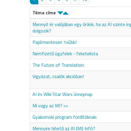
Téma címe
Mennyit ér valójában egy óránk, ha az AI szinte i
dolgozik?
Papírmentesen 1xűbb!
Nemfizető ügyfelek - feketelista
The Future of Translation:
Vigyázat, csalók akcióban!
AI és Wiki Star Wars ünnepnap
Mi vagy az MI? >>
Gyakornoki program fordítóknak:
Mennyire hihető az AI (MI) Infó?