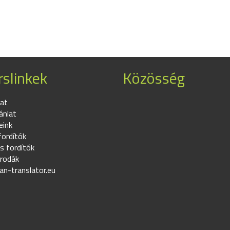
slinkek
Közösség
at
ánlat
eink
fordítók
s fordítók
irodák
an-translator.eu