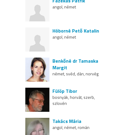
Fazekas Patrik
angol, német
Hóborné Pető Katalin
angol, német
Benkőné dr Tamaska
Margit
német, svéd, dán, norvég
Fülöp Tibor
bosnyák, horvát, szerb,
szlovén
Takács Mária
angol, német, román