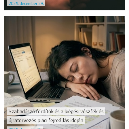
2025. december 29.
Szabadúszó fordítók és a kiégés: vészfék és
újratervezés piaci fejreállás idején