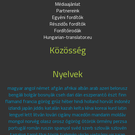
Médiaajánlat
Partnereink
Egyéni fordítók
Részidős fordítók
Fordítóirodák
Hungarian-translator.eu
Közösség
Nyelvek
magyar angol német afgán afrikai albán arab azeri belorusz
bengáli bolgár bosnyák cseh dari dán eszperantó észt finn
flamand francia görög grúz héber hindi holland horvát indonéz
izlandi japán jiddis katalán kazah kelta kínai koreai kurd latin
lengyel lett litván lovári cigány macedón mandarin moldáv
mongol norvég olasz orosz ógörög ótörök örmény perzsa
portugál román ruszin spanyol svéd szerb szlovák szlovén
tagalog tamil thai török türkmén ukrán vietnámi viszajan