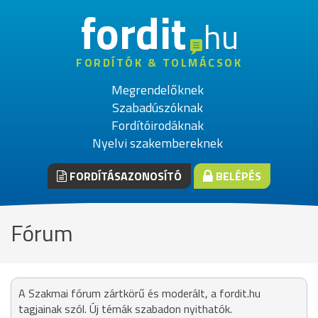
fordit
hu
FORDÍTÓK & TOLMÁCSOK
Megrendelőknek
Szabadúszóknak
Fordítóirodáknak
Nyelvi szakembereknek
FORDÍTÁSAZONOSÍTÓ
BELÉPÉS
Fórum
A Szakmai fórum zártkörű és moderált, a fordit.hu
tagjainak szól. Új témák szabadon nyithatók.