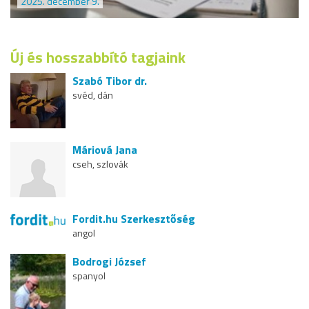
2025. december 9.
Új és hosszabbító tagjaink
Szabó Tibor dr.
svéd, dán
Máriová Jana
cseh, szlovák
Fordit.hu Szerkesztőség
angol
Bodrogi József
spanyol