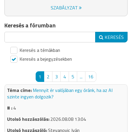
SZABÁLYZAT
Keresés a fórumban
KERESÉS
Keresés a témákban
Keresés a bejegyzésekben
1
2
3
4
5
...
16
Mennyit ér valójában egy óránk, ha az AI
szinte ingyen dolgozik?
4
2026.08.08 13:04
Stevanovic Iván