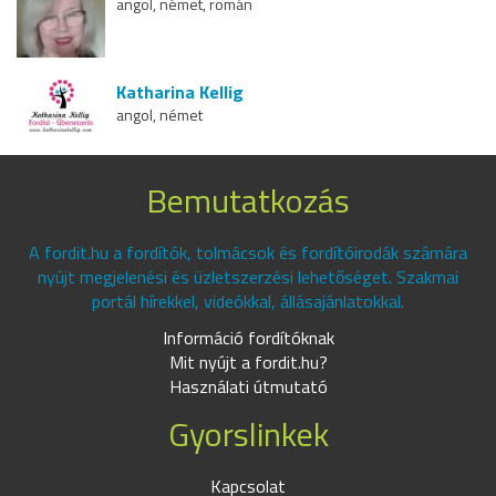
angol, német, román
Katharina Kellig
angol, német
Bemutatkozás
A fordit.hu a fordítók, tolmácsok és fordítóirodák számára
nyújt megjelenési és üzletszerzési lehetőséget. Szakmai
portál hírekkel, videókkal, állásajánlatokkal.
Információ fordítóknak
Mit nyújt a fordit.hu?
Használati útmutató
Gyorslinkek
Kapcsolat