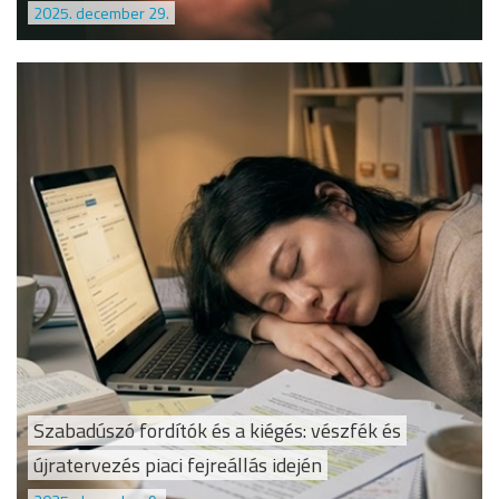
2025. december 29.
Szabadúszó fordítók és a kiégés: vészfék és
újratervezés piaci fejreállás idején