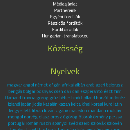
Médiaajánlat
Partnereink
Egyéni fordítók
Részidős fordítók
Fordítóirodák
Hungarian-translator.eu
Közösség
Nyelvek
magyar angol német afgán afrikai albán arab azeri belorusz
bengáli bolgár bosnyák cseh dari dán eszperantó észt finn
flamand francia görög grúz héber hindi holland horvát indonéz
izlandi japán jiddis katalán kazah kelta kínai koreai kurd latin
lengyel lett litván lovári cigány macedón mandarin moldáv
mongol norvég olasz orosz ógörög ótörök örmény perzsa
portugál román ruszin spanyol svéd szerb szlovák szlovén
tagalog tamil thai török türkmén ukrán vietnámi viszajan