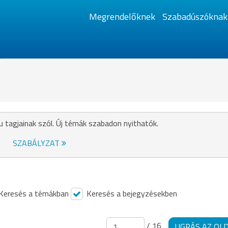
Megrendelőknek
Szabadúszóknak
u tagjainak szól. Új témák szabadon nyithatók.
SZABÁLYZAT
Keresés a témákban
Keresés a bejegyzésekben
/ 16
UGRÁS AZ OL