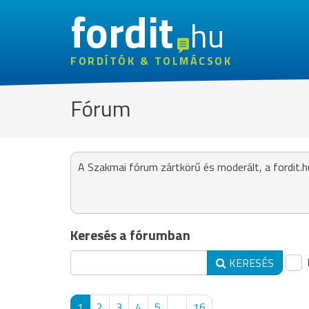
fordit
hu
FORDÍTÓK & TOLMÁCSOK
Fórum
A Szakmai fórum zártkörű és moderált, a fordit.h
Keresés a fórumban
KERESÉS
1
2
3
4
5
...
16