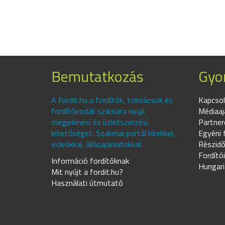
Bemutatkozás
Gyor
A fordit.hu a fordítók, tolmácsok és
Kapcsol
fordítóirodák számára nyújt
Médiaaj
megjelenési és üzletszerzési
Partner
lehetőséget. Szakmai portál hírekkel,
Egyéni 
videókkal, állásajánlatokkal.
Részidő
Fordító
Információ fordítóknak
Hungari
Mit nyújt a fordit.hu?
Használati útmutató