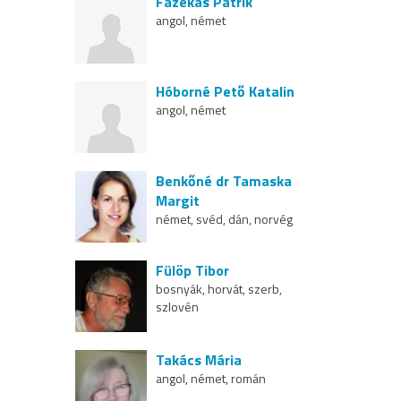
Fazekas Patrik
angol, német
Hóborné Pető Katalin
angol, német
Benkőné dr Tamaska
Margit
német, svéd, dán, norvég
Fülöp Tibor
bosnyák, horvát, szerb,
szlovén
Takács Mária
angol, német, román