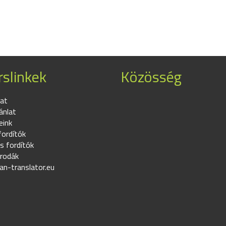
slinkek
Közösség
at
ánlat
eink
fordítók
s fordítók
irodák
an-translator.eu