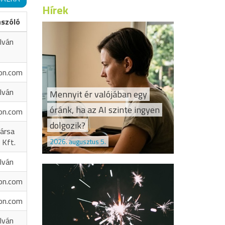
Hírek
ászóló
Iván
on.com
Iván
Mennyit ér valójában egy
óránk, ha az AI szinte ingyen
on.com
dolgozik?
ársa
2026. augusztus 5.
 Kft.
Iván
on.com
on.com
Iván