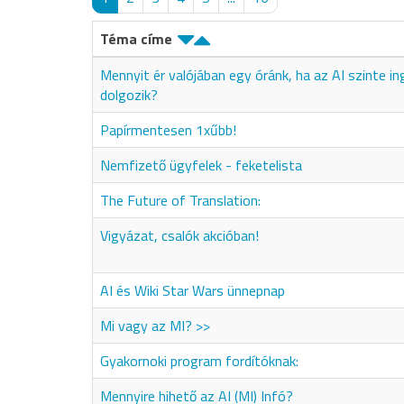
Téma címe
Mennyit ér valójában egy óránk, ha az AI szinte i
dolgozik?
Papírmentesen 1xűbb!
Nemfizető ügyfelek - feketelista
The Future of Translation:
Vigyázat, csalók akcióban!
AI és Wiki Star Wars ünnepnap
Mi vagy az MI? >>
Gyakornoki program fordítóknak:
Mennyire hihető az AI (MI) Infó?