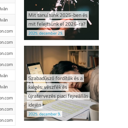
Iván
Mit tanultunk 2025-ben és
Iván
mit felejtsünk el 2026-ra?
on.com
2025. december 29.
on.com
on.com
on.com
Iván
Szabadúszó fordítók és a
kiégés: vészfék és
Iván
újratervezés piaci fejreállás
on.com
idején
on.com
2025. december 9.
on.com