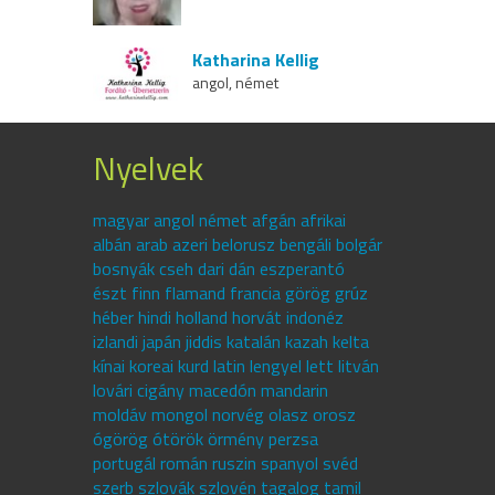
Katharina Kellig
angol, német
Nyelvek
magyar angol német afgán afrikai
albán arab azeri belorusz bengáli bolgár
bosnyák cseh dari dán eszperantó
észt finn flamand francia görög grúz
héber hindi holland horvát indonéz
izlandi japán jiddis katalán kazah kelta
kínai koreai kurd latin lengyel lett litván
lovári cigány macedón mandarin
moldáv mongol norvég olasz orosz
ógörög ótörök örmény perzsa
portugál román ruszin spanyol svéd
szerb szlovák szlovén tagalog tamil