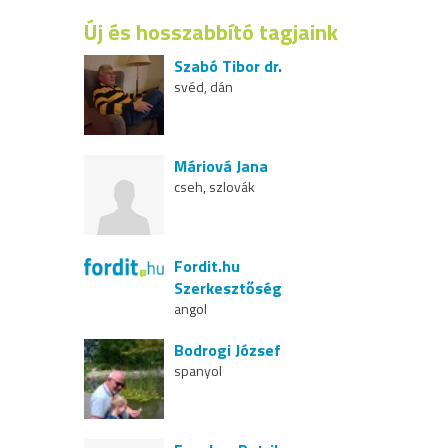
Új és hosszabbító tagjaink
Szabó Tibor dr.
svéd, dán
Máriová Jana
cseh, szlovák
Fordit.hu
Szerkesztőség
angol
Bodrogi József
spanyol