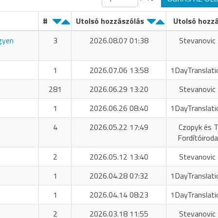
#
Utolsó hozzászólás
Utolsó hozz
ngyen
3
2026.08.07 01:38
Stevanovic 
1
2026.07.06 13:58
1DayTranslati
281
2026.06.29 13:20
Stevanovic 
1
2026.06.26 08:40
1DayTranslati
4
2026.05.22 17:49
Czopyk és T
Fordítóiroda
2
2026.05.12 13:40
Stevanovic 
1
2026.04.28 07:32
1DayTranslati
1
2026.04.14 08:23
1DayTranslati
2
2026.03.18 11:55
Stevanovic 