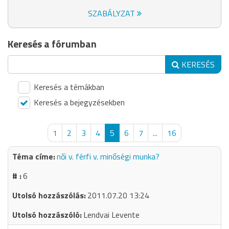
SZABÁLYZAT
Keresés a fórumban
KERESÉS
Keresés a témákban
Keresés a bejegyzésekben
1
2
3
4
5
6
7
...
16
női v. férfi v. minőségi munka?
6
2011.07.20 13:24
Lendvai Levente