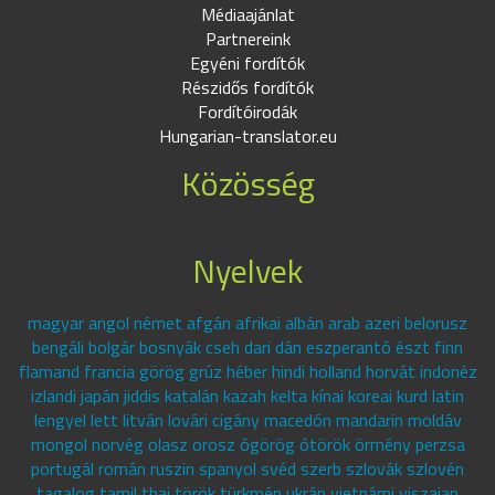
Médiaajánlat
Partnereink
Egyéni fordítók
Részidős fordítók
Fordítóirodák
Hungarian-translator.eu
Közösség
Nyelvek
magyar angol német afgán afrikai albán arab azeri belorusz
bengáli bolgár bosnyák cseh dari dán eszperantó észt finn
flamand francia görög grúz héber hindi holland horvát indonéz
izlandi japán jiddis katalán kazah kelta kínai koreai kurd latin
lengyel lett litván lovári cigány macedón mandarin moldáv
mongol norvég olasz orosz ógörög ótörök örmény perzsa
portugál román ruszin spanyol svéd szerb szlovák szlovén
tagalog tamil thai török türkmén ukrán vietnámi viszajan