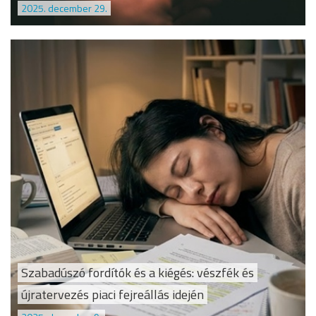
2025. december 29.
Szabadúszó fordítók és a kiégés: vészfék és
újratervezés piaci fejreállás idején