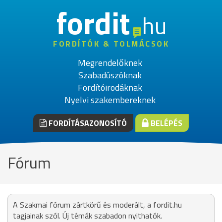
fordit
hu
FORDÍTÓK & TOLMÁCSOK
Megrendelőknek
Szabadúszóknak
Fordítóirodáknak
Nyelvi szakembereknek
FORDÍTÁSAZONOSÍTÓ
BELÉPÉS
Fórum
A Szakmai fórum zártkörű és moderált, a fordit.hu
tagjainak szól. Új témák szabadon nyithatók.