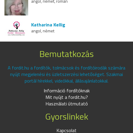
angol, német, román
Katharina Kellig
angol, német
Bemutatkozás
A fordit.hu a fordítók, tolmácsok és fordítóirodák számára
nyújt megjelenési és üzletszerzési lehetőséget. Szakmai
portál hírekkel, videókkal, állásajánlatokkal.
Információ fordítóknak
Mit nyújt a fordit.hu?
Használati útmutató
Gyorslinkek
Kapcsolat