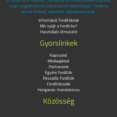
A fordit.hu a fordítók, tolmácsok és fordítóirodák számára
nyújt megjelenési és üzletszerzési lehetőséget. Szakmai
portál hírekkel, videókkal, állásajánlatokkal.
Információ fordítóknak
Mit nyújt a fordit.hu?
Használati útmutató
Gyorslinkek
Kapcsolat
Médiaajánlat
Partnereink
Egyéni fordítók
Részidős fordítók
Fordítóirodák
Hungarian-translator.eu
Közösség