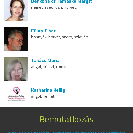
Benkőné dr Tamaska Margit
német, svéd, dán, norvég
Fülöp Tibor
bosnyák, horvát, szerb, szlovén
Takács Mária
angol, német, román
Katharina Kellig
angol, német
Bemutatkozás