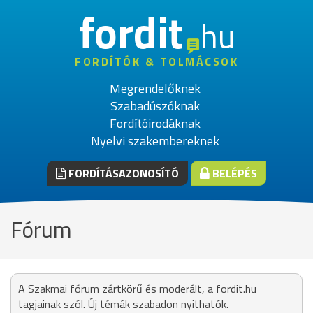
fordit
hu
FORDÍTÓK & TOLMÁCSOK
Megrendelőknek
Szabadúszóknak
Fordítóirodáknak
Nyelvi szakembereknek
FORDÍTÁSAZONOSÍTÓ
BELÉPÉS
Fórum
A Szakmai fórum zártkörű és moderált, a fordit.hu
tagjainak szól. Új témák szabadon nyithatók.