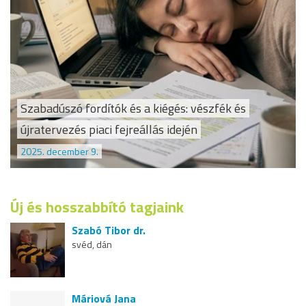
Szabadúszó fordítók és a kiégés: vészfék és
újratervezés piaci fejreállás idején
2025. december 9.
Új és hosszabbító tagjaink
Szabó Tibor dr.
svéd, dán
Máriová Jana