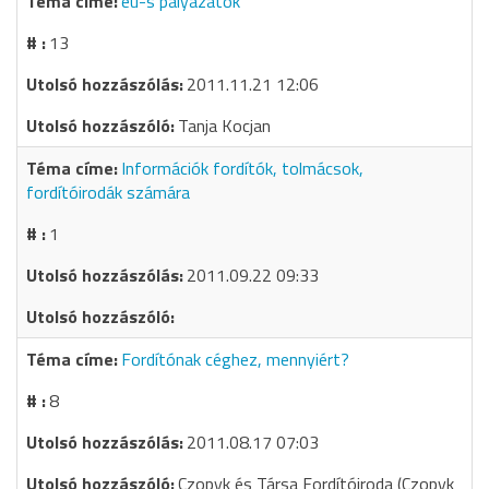
eu-s pályazatok
13
2011.11.21 12:06
Tanja Kocjan
Információk fordítók, tolmácsok,
fordítóirodák számára
1
2011.09.22 09:33
Fordítónak céghez, mennyiért?
8
2011.08.17 07:03
Czopyk és Társa Fordítóiroda (Czopyk