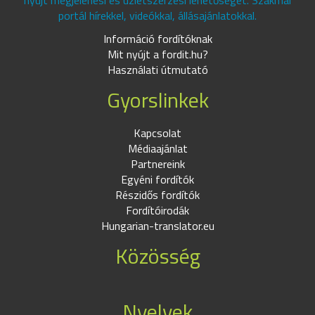
nyújt megjelenési és üzletszerzési lehetőséget. Szakmai
portál hírekkel, videókkal, állásajánlatokkal.
Információ fordítóknak
Mit nyújt a fordit.hu?
Használati útmutató
Gyorslinkek
Kapcsolat
Médiaajánlat
Partnereink
Egyéni fordítók
Részidős fordítók
Fordítóirodák
Hungarian-translator.eu
Közösség
Nyelvek