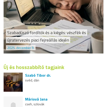
Szabadúszó fordítók és a kiégés: vészfék és
újratervezés piaci fejreállás idején
2025. december 9.
Új és hosszabbító tagjaink
Szabó Tibor dr.
svéd, dán
Máriová Jana
cseh, szlovák