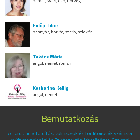
német, svéd, dán, norvég
Fülöp Tibor
bosnyák, horvát, szerb, szlovén
Takács Mária
angol, német, román
Katharina Kellig
angol, német
Bemutatkozás
A fordit.hu a fordítók, tolmácsok és fordítóirodák számára