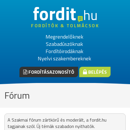
fordit
hu
FORDÍTÓK & TOLMÁCSOK
Megrendelőknek
Szabadúszóknak
Fordítóirodáknak
Nyelvi szakembereknek
FORDÍTÁSAZONOSÍTÓ
BELÉPÉS
Fórum
A Szakmai fórum zártkörű és moderált, a fordit.hu
tagjainak szól. Új témák szabadon nyithatók.