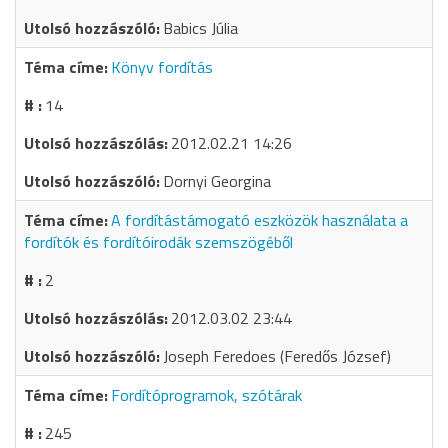
Babics Júlia
Könyv fordítás
14
2012.02.21 14:26
Dornyi Georgina
A fordítástámogató eszközök használata a
fordítók és fordítóirodák szemszögéből
2
2012.03.02 23:44
Joseph Feredoes (Feredős József)
Fordítóprogramok, szótárak
245