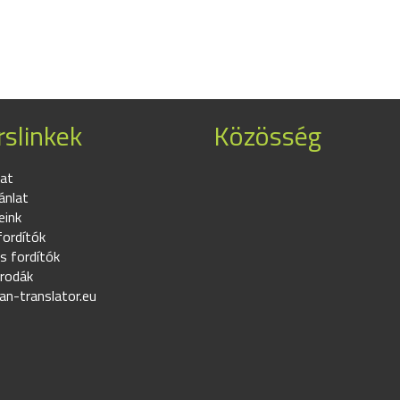
slinkek
Közösség
at
ánlat
eink
fordítók
s fordítók
irodák
an-translator.eu