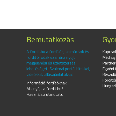
Bemutatkozás
Gyor
A fordit.hu a fordítók, tolmácsok és
Kapcsol
fordítóirodák számára nyújt
Médiaaj
megjelenési és üzletszerzési
Partner
lehetőséget. Szakmai portál hírekkel,
Egyéni 
videókkal, állásajánlatokkal.
Részidő
Fordító
Információ fordítóknak
Hungari
Mit nyújt a fordit.hu?
Használati útmutató