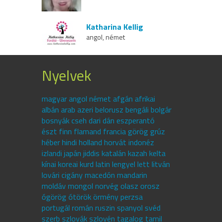
Katharina Kellig
angol, német
Nyelvek
magyar angol német afgán afrikai
albán arab azeri belorusz bengáli bolgár
bosnyák cseh dari dán eszperantó
észt finn flamand francia görög grúz
héber hindi holland horvát indonéz
izlandi japán jiddis katalán kazah kelta
kínai koreai kurd latin lengyel lett litván
lovári cigány macedón mandarin
moldáv mongol norvég olasz orosz
ógörög ótörök örmény perzsa
portugál román ruszin spanyol svéd
szerb szlovák szlovén tagalog tamil