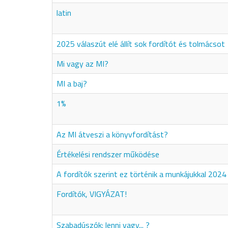
latin
2025 válaszút elé állít sok fordítót és tolmácsot
Mi vagy az MI?
MI a baj?
1%
Az MI átveszi a könyvfordítást?
Értékelési rendszer működése
A fordítók szerint ez történik a munkájukkal 2024
Fordítók, VIGYÁZAT!
Szabadúszók: lenni vagy... ?