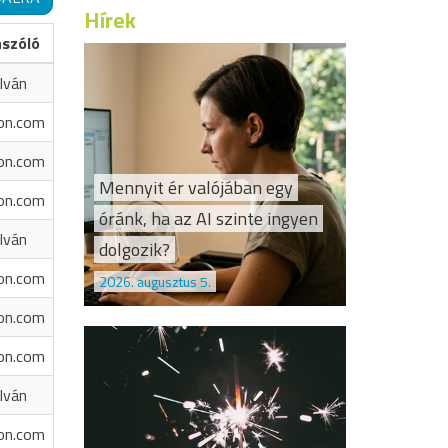
Hírek
ászóló
Iván
on.com
on.com
Mennyit ér valójában egy
on.com
óránk, ha az AI szinte ingyen
Iván
dolgozik?
on.com
2026. augusztus 5.
on.com
on.com
Iván
on.com