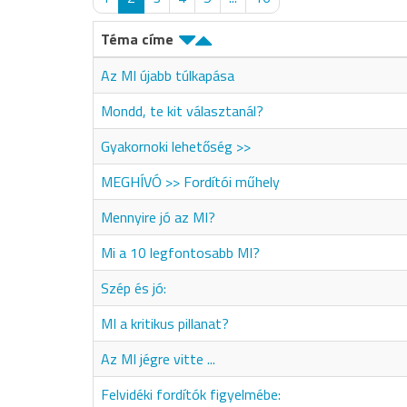
Téma címe
Az MI újabb túlkapása
Mondd, te kit választanál?
Gyakornoki lehetőség >>
MEGHÍVÓ >> Fordítói műhely
Mennyire jó az MI?
Mi a 10 legfontosabb MI?
Szép és jó:
MI a kritikus pillanat?
Az MI jégre vitte ...
Felvidéki fordítók figyelmébe: