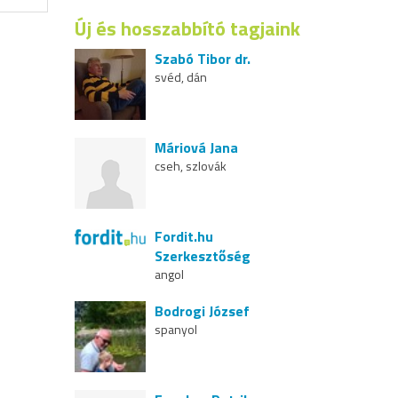
Új és hosszabbító tagjaink
Szabó Tibor dr.
svéd, dán
Máriová Jana
cseh, szlovák
Fordit.hu
Szerkesztőség
angol
Bodrogi József
spanyol