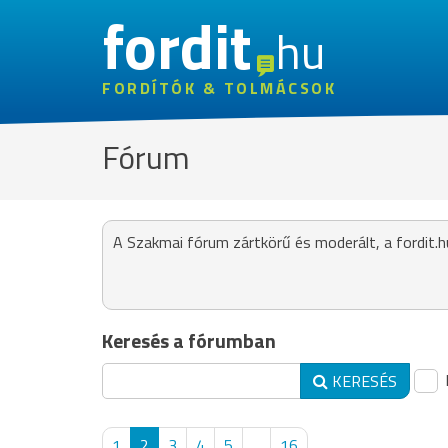
fordit
hu
FORDÍTÓK & TOLMÁCSOK
Fórum
A Szakmai fórum zártkörű és moderált, a fordit.h
Keresés a fórumban
KERESÉS
1
2
3
4
5
...
16