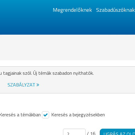
Megrendelőknek
Szabadúszóknak
u tagjainak szól. Új témák szabadon nyithatók.
SZABÁLYZAT
Keresés a témákban
Keresés a bejegyzésekben
/ 16
UGRÁS AZ OL