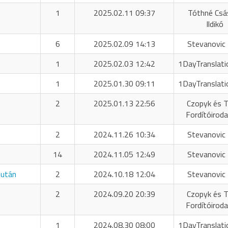
1
2025.02.11 09:37
Tóthné Csá
Ildikó
6
2025.02.09 14:13
Stevanovic 
1
2025.02.03 12:42
1DayTranslati
1
2025.01.30 09:11
1DayTranslati
2
2025.01.13 22:56
Czopyk és T
Fordítóiroda
2
2024.11.26 10:34
Stevanovic 
14
2024.11.05 12:49
Stevanovic 
 után
2
2024.10.18 12:04
Stevanovic 
2
2024.09.20 20:39
Czopyk és T
Fordítóiroda
1
2024.08.30 08:00
1DayTranslati