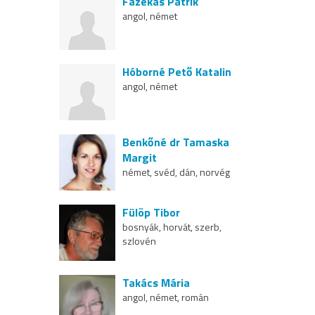
Fazekas Patrik
angol, német
Hóborné Pető Katalin
angol, német
Benkőné dr Tamaska
Margit
német, svéd, dán, norvég
Fülöp Tibor
bosnyák, horvát, szerb,
szlovén
Takács Mária
angol, német, román