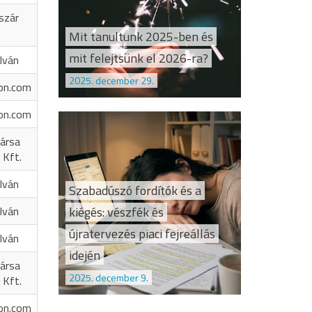
szár
Mit tanultunk 2025-ben és
mit felejtsünk el 2026-ra?
Iván
2025. december 29.
on.com
on.com
ársa
 Kft.
Iván
Szabadúszó fordítók és a
kiégés: vészfék és
Iván
újratervezés piaci fejreállás
Iván
idején
ársa
2025. december 9.
 Kft.
on.com