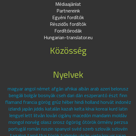
Médiaajánlat
Partnereink
Egyéni fordítók
Részidős fordítók
Fordítóirodák
Hungarian-translator.eu
Közösség
Nyelvek
magyar angol német afgán afrikai albán arab azeri belorusz
bengáli bolgár bosnyák cseh dari dán eszperantó észt finn
flamand francia görög grúz héber hindi holland horvát indonéz
izlandi japán jiddis katalán kazah kelta kínai koreai kurd latin
lengyel lett litván lovári cigány macedón mandarin moldáv
mongol norvég olasz orosz ógörög ótörök örmény perzsa
portugál román ruszin spanyol svéd szerb szlovák szlovén
tagalog tamil thai török türkmén ukrán vietnámi viszajan