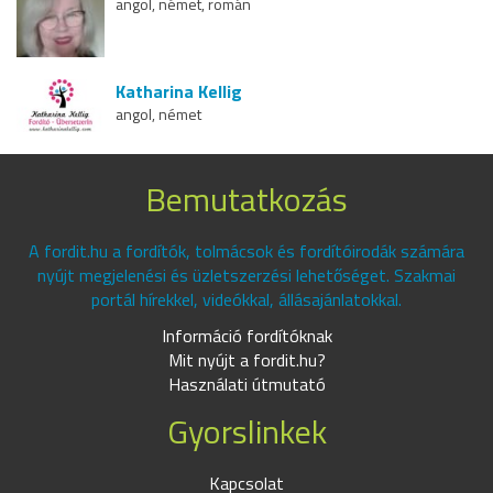
angol, német, román
Katharina Kellig
angol, német
Bemutatkozás
A fordit.hu a fordítók, tolmácsok és fordítóirodák számára
nyújt megjelenési és üzletszerzési lehetőséget. Szakmai
portál hírekkel, videókkal, állásajánlatokkal.
Információ fordítóknak
Mit nyújt a fordit.hu?
Használati útmutató
Gyorslinkek
Kapcsolat