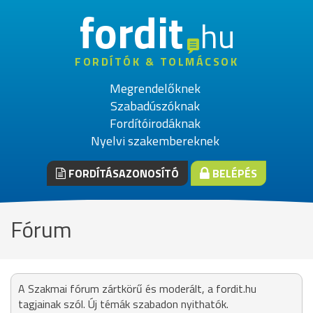
fordit
hu
FORDÍTÓK & TOLMÁCSOK
Megrendelőknek
Szabadúszóknak
Fordítóirodáknak
Nyelvi szakembereknek
FORDÍTÁSAZONOSÍTÓ
BELÉPÉS
Fórum
A Szakmai fórum zártkörű és moderált, a fordit.hu
tagjainak szól. Új témák szabadon nyithatók.