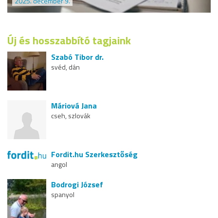
2025. december 9.
Új és hosszabbító tagjaink
Szabó Tibor dr.
svéd, dán
Máriová Jana
cseh, szlovák
Fordit.hu Szerkesztőség
angol
Bodrogi József
spanyol