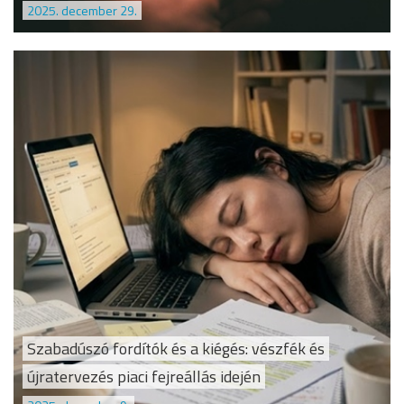
2025. december 29.
Szabadúszó fordítók és a kiégés: vészfék és
újratervezés piaci fejreállás idején