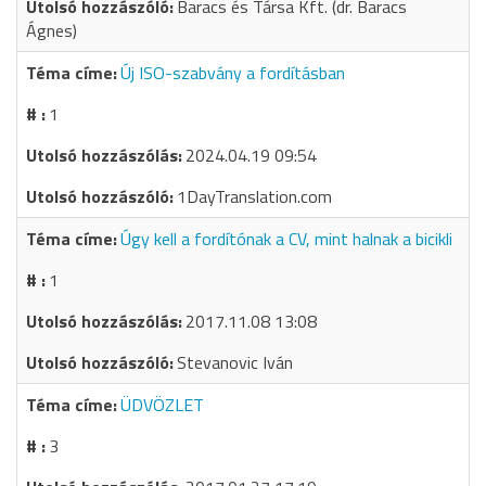
Baracs és Társa Kft. (dr. Baracs
Ágnes)
Új ISO-szabvány a fordításban
1
2024.04.19 09:54
1DayTranslation.com
Úgy kell a fordítónak a CV, mint halnak a bicikli
1
2017.11.08 13:08
Stevanovic Iván
ÜDVÖZLET
3