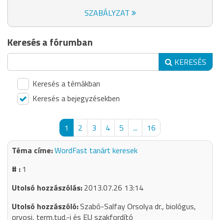
SZABÁLYZAT
Keresés a fórumban
KERESÉS
Keresés a témákban
Keresés a bejegyzésekben
1
2
3
4
5
...
16
WordFast tanárt keresek
1
2013.07.26 13:14
Szabó-Salfay Orsolya dr., biológus,
orvosi, term.tud.-i és EU szakfordító