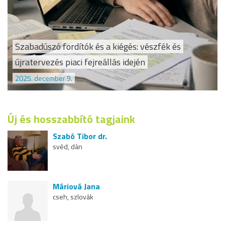
Szabadúszó fordítók és a kiégés: vészfék és
újratervezés piaci fejreállás idején
2025. december 9.
Új és hosszabbító tagjaink
Szabó Tibor dr.
svéd, dán
Máriová Jana
cseh, szlovák