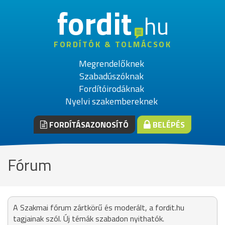
fordit
hu
FORDÍTÓK & TOLMÁCSOK
Megrendelőknek
Szabadúszóknak
Fordítóirodáknak
Nyelvi szakembereknek
FORDÍTÁSAZONOSÍTÓ
BELÉPÉS
Fórum
A Szakmai fórum zártkörű és moderált, a fordit.hu
tagjainak szól. Új témák szabadon nyithatók.