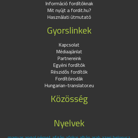
Információ fordítóknak
Mit nyújt a fordit.hu?
Használati útmutató
Gyorslinkek
Kapcsolat
Médiaajánlat
Partnereink
Egyéni fordítók
Részidős fordítók
Fordítóirodák
Hungarian-translator.eu
Közösség
Nyelvek
magyar angol német afgán afrikai albán arab azeri belorusz