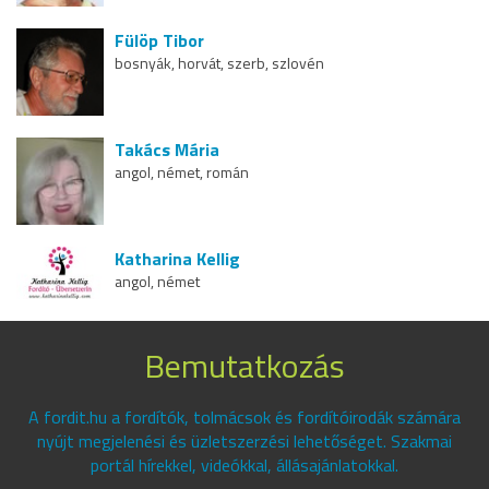
Fülöp Tibor
bosnyák, horvát, szerb, szlovén
Takács Mária
angol, német, román
Katharina Kellig
angol, német
Bemutatkozás
A fordit.hu a fordítók, tolmácsok és fordítóirodák számára
nyújt megjelenési és üzletszerzési lehetőséget. Szakmai
portál hírekkel, videókkal, állásajánlatokkal.