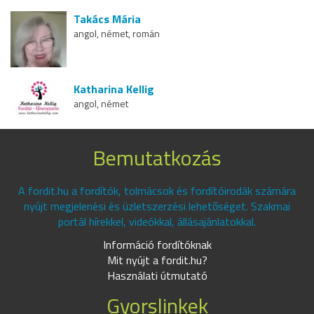
Takács Mária
angol, német, román
Katharina Kellig
angol, német
Bemutatkozás
A fordit.hu a fordítók, tolmácsok és fordítóirodák számára
nyújt megjelenési és üzletszerzési lehetőséget. Szakmai
portál hírekkel, videókkal, állásajánlatokkal.
Információ fordítóknak
Mit nyújt a fordit.hu?
Használati útmutató
Gyorslinkek