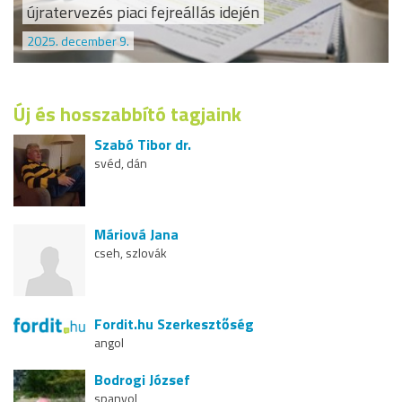
újratervezés piaci fejreállás idején
2025. december 9.
Új és hosszabbító tagjaink
Szabó Tibor dr.
svéd, dán
Máriová Jana
cseh, szlovák
Fordit.hu Szerkesztőség
angol
Bodrogi József
spanyol