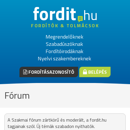
fordit
hu
FORDÍTÓK & TOLMÁCSOK
Megrendelőknek
Szabadúszóknak
Fordítóirodáknak
Nyelvi szakembereknek
FORDÍTÁSAZONOSÍTÓ
BELÉPÉS
Fórum
A Szakmai fórum zártkörű és moderált, a fordit.hu
tagjainak szól. Új témák szabadon nyithatók.