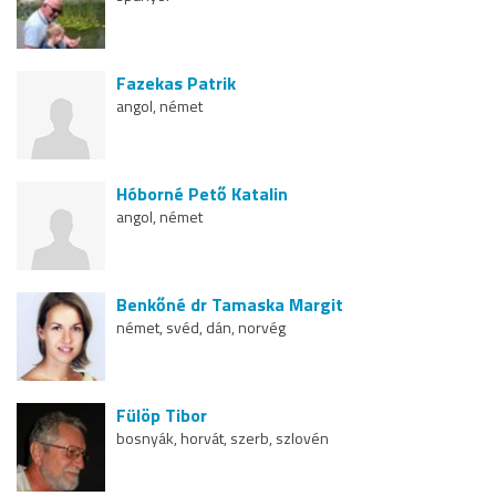
Fazekas Patrik
angol, német
Hóborné Pető Katalin
angol, német
Benkőné dr Tamaska Margit
német, svéd, dán, norvég
Fülöp Tibor
bosnyák, horvát, szerb, szlovén