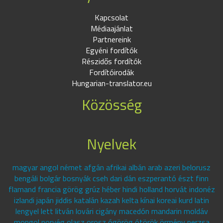
Kapcsolat
Médiaajánlat
Partnereink
Egyéni fordítók
Részidős fordítók
Fordítóirodák
Hungarian-translator.eu
Közösség
Nyelvek
magyar angol német afgán afrikai albán arab azeri belorusz
bengáli bolgár bosnyák cseh dari dán eszperantó észt finn
flamand francia görög grúz héber hindi holland horvát indonéz
izlandi japán jiddis katalán kazah kelta kínai koreai kurd latin
lengyel lett litván lovári cigány macedón mandarin moldáv
mongol norvég olasz orosz ógörög ótörök örmény perzsa